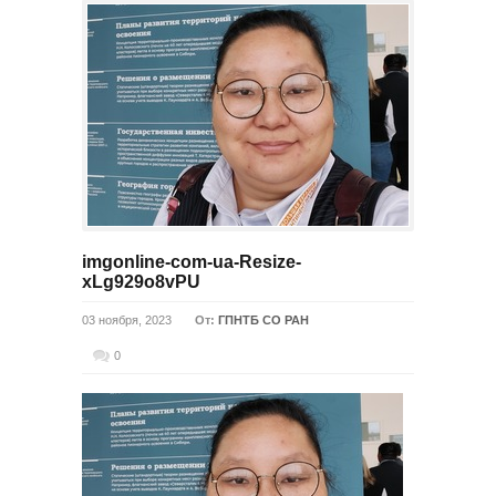
imgonline-com-ua-Resize-
xLg929o8vPU
03 ноября, 2023
От:
ГПНТБ СО РАН
0