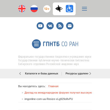
12+
Youtube
ВКонтакте
RSS
E-
mail
подписка
Федеральное государственное бюджетное учреждение науки
Государственная публичная научно-техническая библиотека
Сибирского отделения Российской академии наук
Каталоги и базы данных
Ресурсы удаленного доступа
Вы находитесь здесь:
Главная
Доклад на международном форуме получил высокую оценку
imgonline-com-ua-Resize-xLg929o8vPU