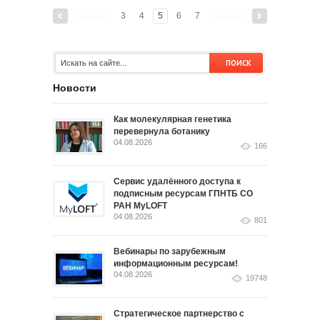
3
4
5
6
7
Новости
Как молекулярная генетика
перевернула ботанику
04.08.2026
166
Сервис удалённого доступа к
подписным ресурсам ГПНТБ СО
РАН MyLOFT
04.08.2026
801
Вебинары по зарубежным
информационным ресурсам!
04.08.2026
19748
Стратегическое партнерство с