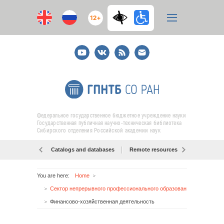
12+
Youtube
ВКонтакте
RSS
E-
mail
подписка
Федеральное государственное бюджетное учреждение науки
Государственная публичная научно-техническая библиотека
Сибирского отделения Российской академии наук
Catalogs and databases
Remote resources
Об образо
You are here:
Home
Сектор непрерывного профессионального образования ОНИМР
Финансово-хозяйственная деятельность