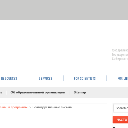
Федерально
Государств
Сибирского
RESOURCES
SERVICES
FOR SCIENTISTS
FOR LI
es
Об образовательной организации
Sitemap
а наши программы
Благодарственные письма
ЧАСТО