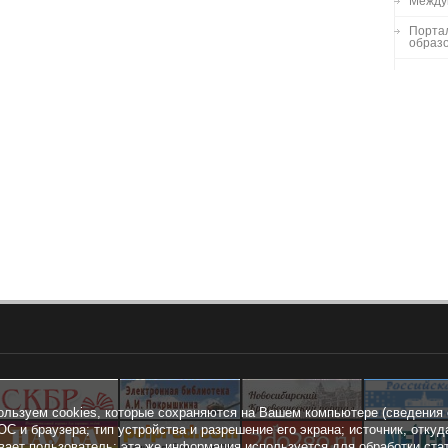
Между
Порта
образо
ользуем cookies, которые сохраняются на Вашем компьютере (сведения 
ОС и браузера; тип устройства и разрешение его экрана; источник, откуд
вает пользователь; эта же информация используется для обработки ста