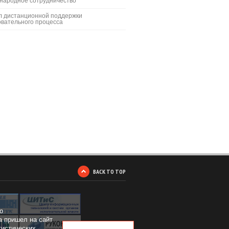
народное сотрудничество
л дистанционной поддержки
вательного процесса
BACK TO TOP
о
а пришел на сайт
тистических