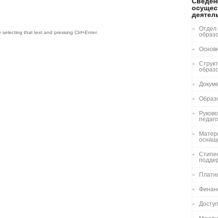
Сведен
осущес
деятел
Отдел
by selecting that text and pressing
Ctrl+Enter
.
образ
Основ
Структ
образ
Докум
Образ
Руково
педаго
Матер
оснащ
Стипе
подде
Платн
Финан
Досту