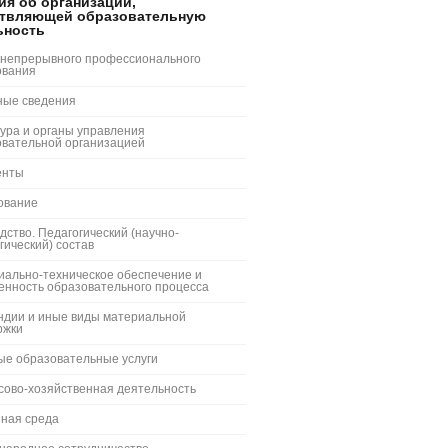
ия об организации,
твляющей образовательную
ьность
 непрерывного профессионального
ования
ные сведения
ура и органы управления
овательной организацией
енты
ование
дство. Педагогический (научно-
гический) состав
иально-техническое обеспечение и
енность образовательного процесса
ндии и иные виды материальной
ржки
ые образовательные услуги
сово-хозяйственная деятельность
пная среда