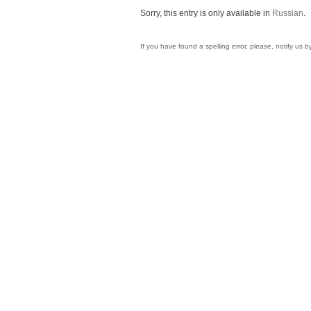
Sorry, this entry is only available in
Russian
.
If you have found a spelling error, please, notify us 