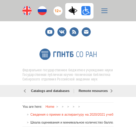
12+
Youtube
ВКонтакте
RSS
E-
mail
подписка
Федеральное государственное бюджетное учреждение науки
Государственная публичная научно-техническая библиотека
Сибирского отделения Российской академии наук
Catalogs and databases
Remote resources
Об образо
You are here:
Home
Сведения о приеме в аспирантуру на 2020/2021 учебный год
Шкала оценивания и минимальное количество баллов, подтверждающее успешное прохождение вступительного испытания (для каждого вступительного испытания)