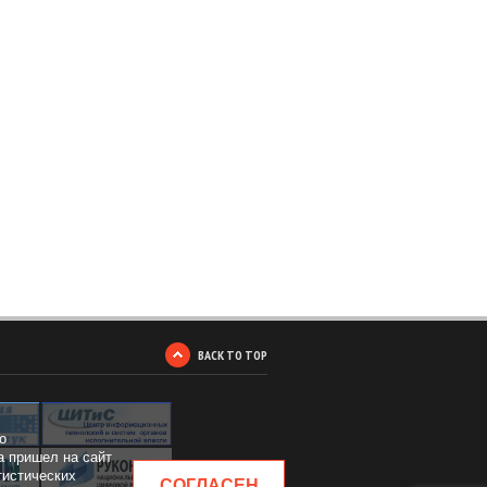
BACK TO TOP
о
а пришел на сайт
тистических
СОГЛАСЕН