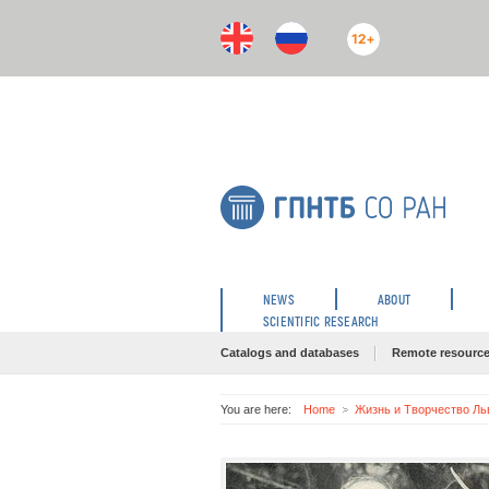
12+
NEWS
ABOUT
SCIENTIFIC RESEARCH
Catalogs and databases
Remote resourc
You are here:
Home
Жизнь и Творчество Ль