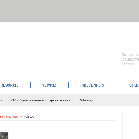
Федерально
Государств
Сибирского
RESOURCES
SERVICES
FOR SCIENTISTS
FOR LI
es
Об образовательной организации
Sitemap
ва Толстого
Tolstoy