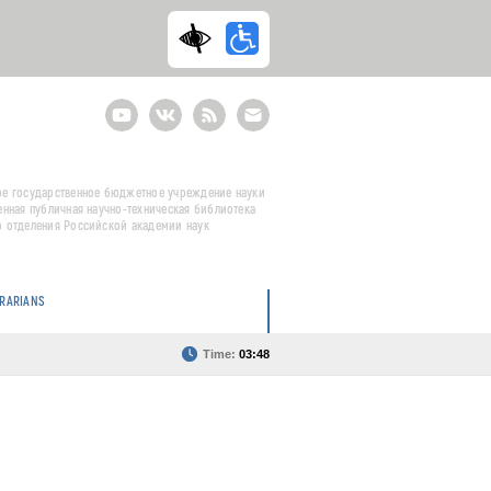
Youtube
ВКонтакте
RSS
E-
mail
подписка
е государственное бюджетное учреждение науки
енная публичная научно-техническая библиотека
 отделения Российской академии наук
BRARIANS
Time:
03:48