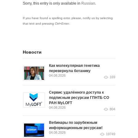
Sorry, this entry is only available in
Russian
.
If you have found a spelling error, please, notify us by selecting
that text and pressing
Ctrl+Enter
.
Новости
Как молекулярная генетика
перевернула ботанику
04.08.2026
169
Сервис удалённого доступа к
подписным ресурсам ГПНТБ СО
РАН MyLOFT
04.08.2026
804
Вебинары по зарубежным
информационным ресурсам!
04.08.2026
19749