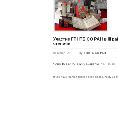
Участие ГПНТБ СО РАН в III 
чтениях
04 March, 2016
By:
ГПНТБ СО РАН
Sorry, this entry is only available in
Russian
.
If you have found a spelling error, please, notify us 