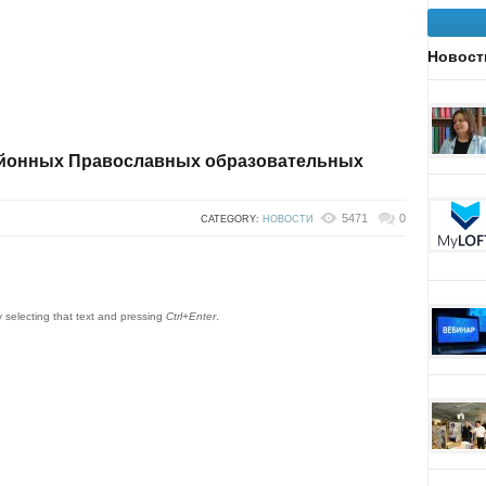
Новост
районных Православных образовательных
5471
0
CATEGORY:
НОВОСТИ
by selecting that text and pressing
Ctrl+Enter
.