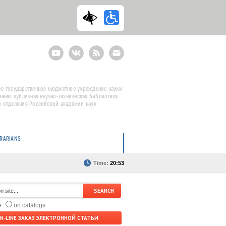
Youtube
ВКонтакте
RSS
E-
mail
подписка
е государственное бюджетное учреждение науки
енная публичная научно-техническая библиотека
 отделения Российской академии наук
BRARIANS
Time:
20:53
te
on catalogs
N-LINE ЗАКАЗ ЭЛЕКТРОННОЙ СТАТЬИ