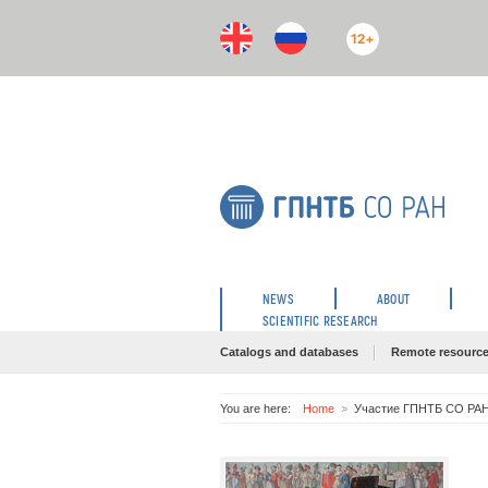
12+
NEWS
ABOUT
SCIENTIFIC RESEARCH
Catalogs and databases
Remote resourc
You are here:
Home
Участие ГПНТБ СО РАН 