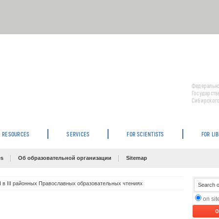
Федерально
Государств
Сибирского
RESOURCES
SERVICES
FOR SCIENTISTS
FOR LI
es
Об образовательной организации
Sitemap
в III районных Православных образовательных чтениях
on si
O