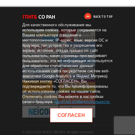
BACK TO TOP
Для качественного обслуживания мы
используем cookies, которые сохраняются на
Вашем компьютере (сведения о
местоположении; IP-адрес; язык, версия ОС и
браузера; тип устройства и разрешение его
экрана; источник, откуда пришел на сайт
пользователь; какие страницы просматривает
пользователь; эта же информация используется
для обработки статистических данных
использования сайта посредством систем веб-
аналитики Google Analytics и Яндекс.Метрика).
Нажимая кнопку «СОГЛАСЕН», Вы
Дистанционное
образование
подтверждаете то, что Вы проинформированы
об использовании cookies на нашем сайте.
Отключить cookies Вы можете в настройках
своего браузера.
Политика конфиденциальности
.
СОГЛАСЕН
© 2013-2022 SPSTL SB RAS. All rights reserved.