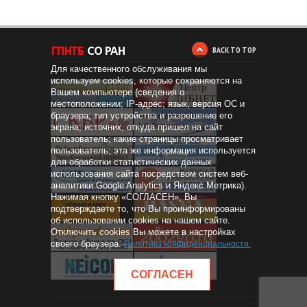
BACK TO TOP
Для качественного обслуживания мы
используем cookies, которые сохраняются на
Вашем компьютере (сведения о
местоположении; IP-адрес; язык, версия ОС и
браузера; тип устройства и разрешение его
экрана; источник, откуда пришел на сайт
пользователь; какие страницы просматривает
пользователь; эта же информация используется
для обработки статистических данных
использования сайта посредством систем веб-
аналитики Google Analytics и Яндекс.Метрика).
Нажимая кнопку «СОГЛАСЕН», Вы
Дистанционное
образование
подтверждаете то, что Вы проинформированы
об использовании cookies на нашем сайте.
Отключить cookies Вы можете в настройках
своего браузера.
Политика конфиденциальности
.
СОГЛАСЕН