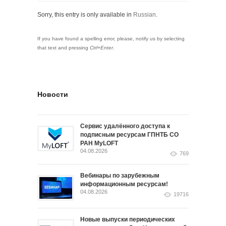
Sorry, this entry is only available in
Russian
.
If you have found a spelling error, please, notify us by selecting
that text and pressing
Ctrl+Enter
.
Новости
Сервис удалённого доступа к
подписным ресурсам ГПНТБ СО
РАН MyLOFT
04.08.2026
769
Вебинары по зарубежным
информационным ресурсам!
04.08.2026
19716
Новые выпуски периодических