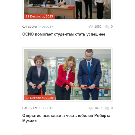
23 December, 2025
1082
0
CATEGORY:
НОВОСТИ
ОСИО помогает студентам стать успешнее
22 December, 2025
1079
0
CATEGORY:
НОВОСТИ
Открытие выставки в честь юбилея Роберта
Музиля