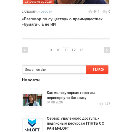
18 December, 2025
944
0
CATEGORY:
НОВОСТИ
«Разговор по существу» о преимуществах
«бумаги», а не ИИ
9
10
11
12
13
Новости
Как молекулярная генетика
перевернула ботанику
04.08.2026
177
Сервис удалённого доступа к
подписным ресурсам ГПНТБ СО
РАН MyLOFT