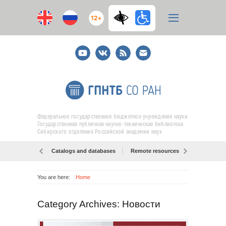
12+
Youtube
ВКонтакте
RSS
E-
mail
подписка
Федеральное государственное бюджетное учреждение науки
Государственная публичная научно-техническая библиотека
Сибирского отделения Российской академии наук
Catalogs and databases
Remote resources
Об образо
You are here:
Home
Category Archives: Новости