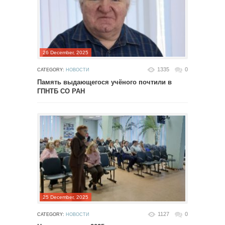
26 December, 2025
1335
0
CATEGORY:
НОВОСТИ
Память выдающегося учёного почтили в
ГПНТБ СО РАН
25 December, 2025
1127
0
CATEGORY:
НОВОСТИ