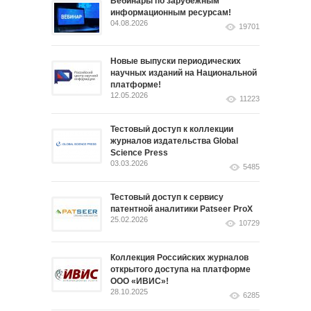
Вебинары по зарубежным
информационным ресурсам!
04.08.2026
19701
Новые выпуски периодических
научных изданий на Национальной
платформе!
12.05.2026
11223
Тестовый доступ к коллекции
журналов издательства Global
Science Press
03.03.2026
5485
Тестовый доступ к сервису
патентной аналитики Patseer ProX
25.02.2026
10729
Коллекция Российских журналов
открытого доступа на платформе
ООО «ИВИС»!
28.10.2025
6285