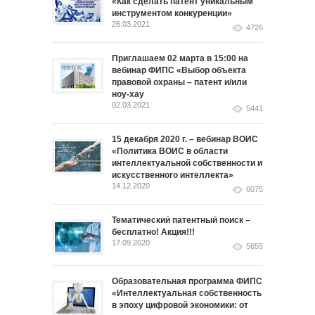
«Как сделать патент уникальным
инструментом конкуренции»
26.03.2021
4726
Приглашаем 02 марта в 15:00 на
вебинар ФИПС «Выбор объекта
правовой охраны – патент и/или
ноу-хау
02.03.2021
5441
15 декабря 2020 г. – вебинар ВОИС
«Политика ВОИС в области
интеллектуальной собственности и
искусственного интеллекта»
14.12.2020
6075
Тематический патентный поиск –
бесплатно! Акция!!!
17.09.2020
5655
Образовательная программа ФИПС
«Интеллектуальная собственность
в эпоху цифровой экономики: от