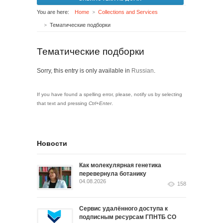
You are here:
Home
Collections and Services
Тематические подборки
Тематические подборки
Sorry, this entry is only available in
Russian
.
If you have found a spelling error, please, notify us by selecting
that text and pressing
Ctrl+Enter
.
Новости
Как молекулярная генетика
перевернула ботанику
04.08.2026
158
Сервис удалённого доступа к
подписным ресурсам ГПНТБ СО