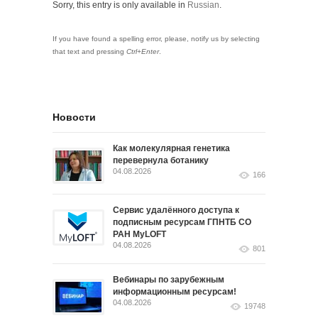
Sorry, this entry is only available in
Russian
.
If you have found a spelling error, please, notify us by selecting
that text and pressing
Ctrl+Enter
.
Новости
Как молекулярная генетика
перевернула ботанику
04.08.2026
166
Сервис удалённого доступа к
подписным ресурсам ГПНТБ СО
РАН MyLOFT
04.08.2026
801
Вебинары по зарубежным
информационным ресурсам!
04.08.2026
19748