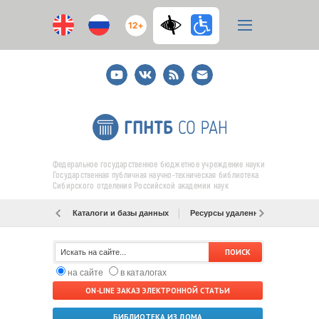
12+
Youtube
ВКонтакте
RSS
E-
mail
подписка
Федеральное государственное бюджетное учреждение науки
Государственная публичная научно-техническая библиотека
Сибирского отделения Российской академии наук
Каталоги и базы данных
Ресурсы удаленного доступа
на сайте
в каталогах
ON-LINE ЗАКАЗ ЭЛЕКТРОННОЙ СТАТЬИ
БИБЛИОТЕКА ИЗ ДОМА