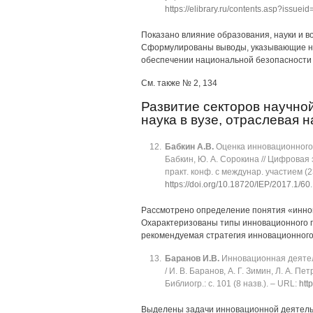
https://elibrary.ru/contents.asp?issue
Показано влияние образования, науки и в
Сформулированы выводы, указывающие на
обеспечении национальной безопасности
См. также № 2, 134
Развитие секторов научной
наука в вузе, отраслевая 
Бабкин А.В.
Оценка инновационного 
Бабкин, Ю. А. Сорокина // Цифровая 
практ. конф. с междунар. участием (23
https://doi.org/10.18720/IEP/2017.1/60
Рассмотрено определение понятия «инно
Охарактеризованы типы инновационного п
рекомендуемая стратегия инновационного 
Баранов И.В.
Инновационная деятел
/ И. В. Баранов, А. Г. Зимин, Л. А. П
Библиогр.: с. 101 (8 назв.). ‒ URL:
htt
Выделены задачи инновационной деятельн