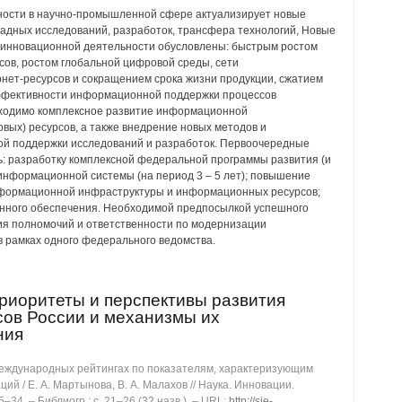
ости в научно-промышленной сфере актуализирует новые
дных исследований, разработок, трансфера технологий, Новые
инновационной деятельности обусловлены: быстрым ростом
ов, ростом глобальной цифровой среды, сети
рнет-ресурсов и сокращением срока жизни продукции, сжатием
ффективности информационной поддержки процессов
бходимо комплексное развитие информационной
ых) ресурсов, а также внедрение новых методов и
й поддержки исследований и разработок. Первоочередные
ь: разработку комплексной федеральной программы развития (и
информационной системы (на период 3 – 5 лет); повышение
формационной инфраструктуры и информационных ресурсов;
нного обеспечения. Необходимой предпосылкой успешного
ия полномочий и ответственности по модернизации
 рамках одного федерального ведомства.
риоритеты и перспективы развития
сов России и механизмы их
ния
еждународных рейтингах по показателям, характеризующим
ий / Е. А. Мартынова, В. А. Малахов // Наука. Инновации.
5‒34. ‒ Библиогр.: с. 21‒26 (32 назв.). ‒ URL:
http://sie-