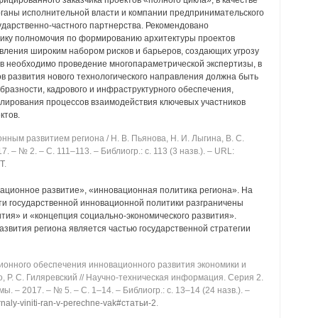
цированного заказчика проектов «полного цикла», в качестве
рганы исполнительной власти и компании предпринимательского
ударственно-частного партнерства. Рекомендовано
чику полномочия по формированию архитектуры проектов
вления широким набором рисков и барьеров, создающих угрозу
ов необходимо проведение многопараметрической экспертизы, в
ов развития нового технологического направления должна быть
бразности, кадрового и инфраструктурного обеспечения,
улирования процессов взаимодействия ключевых участников
ктов.
ым развитием региона / Н. В. Пьянова, Н. И. Лыгина, В. С.
 ‒ № 2. ‒ C. 111‒113. ‒ Библиогр.: с. 113 (3 назв.). ‒ URL:
ET
.
ационное развитие», «инновационная политика региона». На
сти государственной инновационной политики разграничены
тия» и «концепция социально-экономического развития».
азвития региона является частью государственной стратегии
онного обеспечения инновационного развития экономики и
, Р. С. Гиляревский // Научно-техническая информация. Серия 2.
 2017. ‒ № 5. ‒ C. 1‒14. ‒ Библиогр.: с. 13‒14 (24 назв.). ‒
urnaly-viniti-ran-v-perechne-vak#статьи-2
.