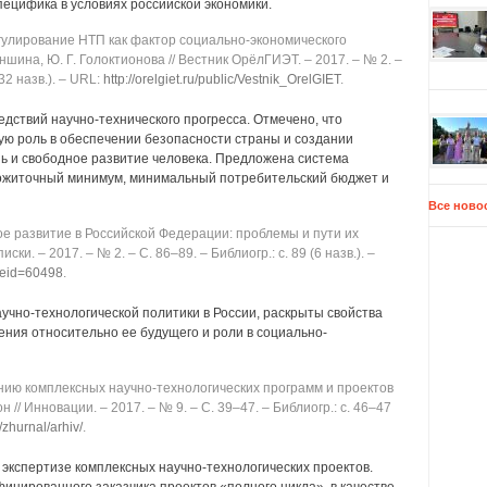
пецифика в условиях российской экономики.
улирование НТП как фактор социально-экономического
маншина, Ю. Г. Голоктионова // Вестник ОрёлГИЭТ. ‒ 2017. ‒ № 2. ‒
32 назв.). ‒ URL:
http://orelgiet.ru/public/Vestnik_OrelGIET
.
дствий научно-технического прогресса. Отмечено, что
ую роль в обеспечении безопасности страны и создании
ь и свободное развитие человека. Предложена система
рожиточный минимум, минимальный потребительский бюджет и
Все ново
е развитие в Российской Федерации: проблемы и пути их
ски. ‒ 2017. ‒ № 2. ‒ C. 86‒89. ‒ Библиогр.: с. 89 (6 назв.). ‒
itleid=60498
.
чно-технологической политики в России, раскрыты свойства
ния относительно ее будущего и роли в социально-
ию комплексных научно-технологических программ и проектов
Сон // Инновации. ‒ 2017. ‒ № 9. ‒ C. 39‒47. ‒ Библиогр.: с. 46‒47
/zhurnal/arhiv/
.
экспертизе комплексных научно-технологических проектов.