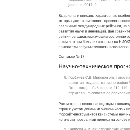
journal.ru/2017‒3
.
Выделены и описаны характерные особен
которых дает возможность провести сопос
различные международные рейтинги, на о
развития науки и инноваций. Дан сравни
рейтингов, характеризующим состояние ро
о том, что при больших затратах на НИОКР
показатели результативности использован
См. также № 17
Научно-техническое прогн
Горбачев С.В.
Мировой опыт анализа
развития государства : монография / 
Экономика). ‒ Библиогр.: с. 112‒119.
http://znanium.com/catalog.php?book
Рассмотрены основные подходы к анализу 
стран с учетом динамики экономических ц
Форсайт-инструментов как системы научн
логически прозрачный прогноз на основе 
Саяпова А.Р.
Технологические коэфф