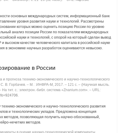
ности основных международных систем, информационный банк
тавление уровня развития науки и технологий. Рассмотрены
сновании которых можно оценить позицию России по уровню
тельный анализ позиции России по показателям международных
ссийской науки и технологий, с опорой на который сделан вывод
 и высоком качестве человеческого капитала в российской науке
ия в экономике научных разработок оцениваются невысоко.
озирование в России
 и прогноза технико-экономического и научно-технологического
С. В. Горбачев. ‒ М. : ИНФРА-М, 2017. ‒ 121 с. ‒ (Научная мысль.
 ‒ На тит. с.: электрон.-библ. система «Znanium.com». ‒ URL:
info=924706
.
технико-экономического и научно-технологического развития
иклов и технологических укладов. Предложена концепция
ых методов, позволяющая получить научно-обоснованный,
нейро-нечетких методов.
ициенты в оценке научно-технологической компоненты