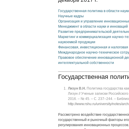
Государственная политика в области наук
Научные кадры
Организация и управление инновационным
Менеджмент в области науки и инноваций
Развитие предпринимательской деятельнос
Маркетинг и коммерциализация научно-те
наукоемкой продукции
Финансовая, инвестиционная и налоговая 
Международное научно-техническое сотр
Правовое обеспечение инновационной дея
интеллектуальной собственности
Государственная полити
Лизун В.Н.
Политика государства как
Лизун // Ученые записки Российског
2016. ‒ № 45. ‒ C. 237‒244. ‒ Библиог
http://www.rshu.ru/university/notes/arch
Рассмотрено воздействие государственной
государственный и рыночный факторы его 
регулирования инновационных процессов