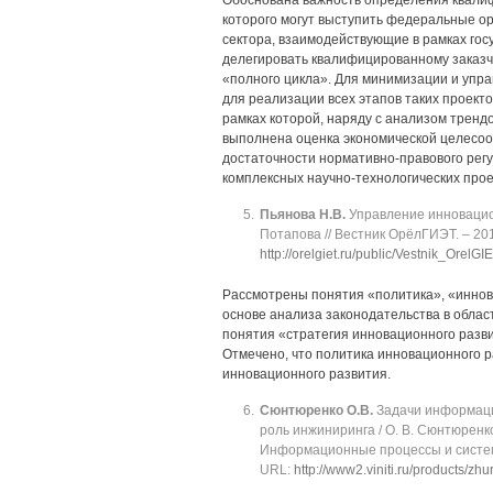
Обоснована важность определения квалифи
которого могут выступить федеральные о
сектора, взаимодействующие в рамках гос
делегировать квалифицированному заказ
«полного цикла». Для минимизации и упра
для реализации всех этапов таких проект
рамках которой, наряду с анализом тренд
выполнена оценка экономической целесоо
достаточности нормативно-правового рег
комплексных научно-технологических прое
Пьянова Н.В.
Управление инновационн
Потапова // Вестник ОрёлГИЭТ. ‒ 2017.
http://orelgiet.ru/public/Vestnik_OrelGI
Рассмотрены понятия «политика», «иннов
основе анализа законодательства в обла
понятия «стратегия инновационного разви
Отмечено, что политика инновационного р
инновационного развития.
Сюнтюренко О.В.
Задачи информаци
роль инжиниринга / О. В. Сюнтюренко
Информационные процессы и системы. ‒
URL:
http://www2.viniti.ru/products/zh