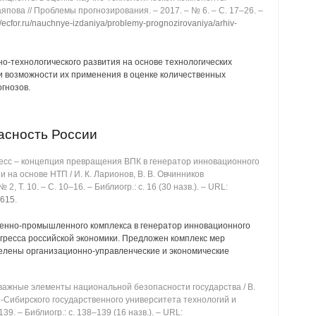
аяпова // Проблемы прогнозирования. ‒ 2017. ‒ № 6. ‒ C. 17‒26. ‒
://ecfor.ru/nauchnye-izdaniya/problemy-prognozirovaniya/arhiv-
о-технологического развития на основе технологических
 возможности их применения в оценке количественных
гнозов.
асность России
есс ‒ концепция превращения ВПК в генератор инновационного
 на основе НТП / И. К. Ларионов, В. В. Овчинников
2, Т. 10. ‒ C. 10‒16. ‒ Библиогр.: с. 16 (30 назв.). ‒ URL:
37615
.
енно-промышленного комплекса в генератор инновационного
огресса российской экономики. Предложен комплекс мер
елены организационно-управленческие и экономические
 важные элементы национальной безопасности государства / В.
чно-Сибирского государственного университета технологий и
39. ‒ Библиогр.: с. 138‒139 (16 назв.). ‒ URL: