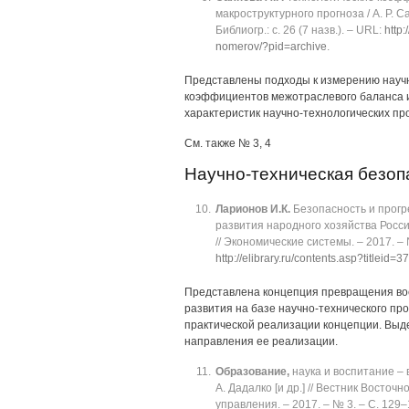
макроструктурного прогноза / А. Р. С
Библиогр.: с. 26 (7 назв.). ‒ URL:
http
nomerov/?pid=archive
.
Представлены подходы к измерению научн
коэффициентов межотраслевого баланса и
характеристик научно-технологических про
См. также № 3, 4
Научно-техническая безоп
Ларионов И.К.
Безопасность и прогр
развития народного хозяйства России
// Экономические системы. ‒ 2017. ‒ № 
http://elibrary.ru/contents.asp?titleid=
Представлена концепция превращения во
развития на базе научно-технического пр
практической реализации концепции. Выд
направления ее реализации.
Образование,
наука и воспитание ‒
А. Дадалко [и др.] // Вестник Восто
управления. ‒ 2017. ‒ № 3. ‒ C. 129‒1