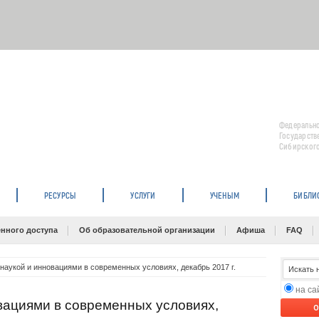
Федерально
Государств
Сибирского
РЕСУРСЫ
УСЛУГИ
УЧЕНЫМ
БИБЛИ
нного доступа
Об образовательной организации
Афиша
FAQ
наукой и инновациями в современных условиях, декабрь 2017 г.
на с
вациями в современных условиях,
O