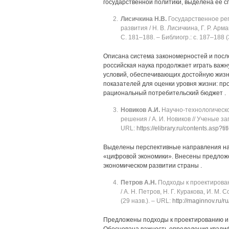
государственной политики, выделена ее с
Лисичкина Н.В.
Государственное рег
развития / Н. В. Лисичкина, Г. Р. Ар
C. 181‒188. ‒ Библиогр.: с. 187‒188 (
Описана система закономерностей и после
российская наука продолжает играть важн
условий, обеспечивающих достойную жизн
показателей для оценки уровня жизни: п
рациональный потребительский бюджет .
Новиков А.И.
Научно-технологическо
решения / А. И. Новиков // Ученые запи
URL:
https://elibrary.ru/contents.asp?t
Выделены перспективные направления нау
«цифровой экономики». Внесены предложе
экономическом развитии страны .
Петров А.Н.
Подходы к проектирован
/ А. Н. Петров, Н. Г. Куракова, И. М. 
(29 назв.). ‒ URL:
http://maginnov.ru/ru
Предложены подходы к проектированию и 