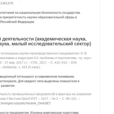
id=1361379
.
оспитания на национальную безопасность государства.
 приоритетность научно-образовательной сферы в
 Российской Федерации.
 деятельности (академическая наука,
наука, малый исследовательский сектор)
потенциала научно-производственного предприятия / А. В.
экономика и индустрия 4.0: проблемы и перспективы : тр. науч.-
 ‒ 27 мар. 2017 г.). ‒ СПб., 2017. ‒ C. 410‒414. ‒ DOI:
. ‒ Библиогр.: с. 414 (5 назв.).
вационный потенциал» в современном понимании.
отенциала. Для каждого типа выделены показатели и
развития .
ьность промышленных предприятий и факторы ее ускорения
етрова // Вестник ОрёлГИЭТ. ‒ 2017. ‒ № 2. ‒ C. 98‒101. ‒
p://orelgiet.ru/public/Vestnik_OrelGIET
.
ости предприятия. Изучена комплексная подготовка