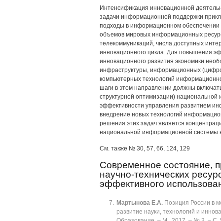
Интенсификация инновационной деятельн
задачи информационной поддержки прикла
подходы в информационном обеспечении 
объемов мировых информационных ресурс
телекоммуникаций, числа доступных инте
инновационного цикла. Для повышения э
инновационного развития экономики нео
инфраструктуры, информационных (цифров
компьютерных технологий информационно
шаги в этом направлении должны включат
структурной оптимизации) национальной 
эффективности управления развитием ин
внедрение новых технологий информацио
решения этих задач является концентрац
национальной информационной системы в
См. также № 30, 57, 66, 124, 129
Современное состояние, п
научно-технических ресур
эффективного использова
Мартынова Е.А.
Позиция России в м
развитие науки, технологий и инновац
Образование. ‒ М., 2017. ‒ № 3. ‒ C. 