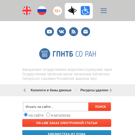
12+
Youtube
ВКонтакте
RSS
E-
mail
подписка
Федеральное государственное бюджетное учреждение науки
Государственная публичная научно-техническая библиотека
Сибирского отделения Российской академии наук
Каталоги и базы данных
Ресурсы удаленного доступа
на сайте
в каталогах
ON-LINE ЗАКАЗ ЭЛЕКТРОННОЙ СТАТЬИ
БИБЛИОТЕКА ИЗ ДОМА