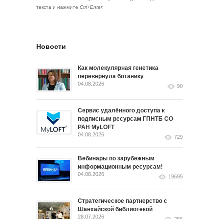
текста и нажмите
Ctrl+Enter
.
Новости
Как молекулярная генетика
перевернула ботанику
04.08.2026
90
Сервис удалённого доступа к
подписным ресурсам ГПНТБ СО
РАН MyLOFT
04.08.2026
729
Вебинары по зарубежным
информационным ресурсам!
04.08.2026
19695
Стратегическое партнерство с
Шанхайской библиотекой
28.07.2026
256