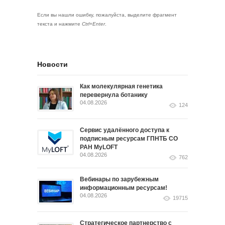
Если вы нашли ошибку, пожалуйста, выделите фрагмент
текста и нажмите
Ctrl+Enter
.
Новости
Как молекулярная генетика
перевернула ботанику
04.08.2026
124
Сервис удалённого доступа к
подписным ресурсам ГПНТБ СО
РАН MyLOFT
04.08.2026
762
Вебинары по зарубежным
информационным ресурсам!
04.08.2026
19715
Стратегическое партнерство с