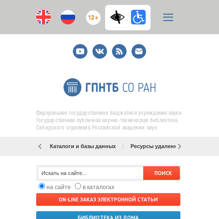
12+
Youtube
ВКонтакте
RSS
E-
mail
подписка
Федеральное государственное бюджетное учреждение науки
Государственная публичная научно-техническая библиотека
Сибирского отделения Российской академии наук
Каталоги и базы данных
Ресурсы удаленного доступа
на сайте
в каталогах
ON-LINE ЗАКАЗ ЭЛЕКТРОННОЙ СТАТЬИ
БИБЛИОТЕКА ИЗ ДОМА