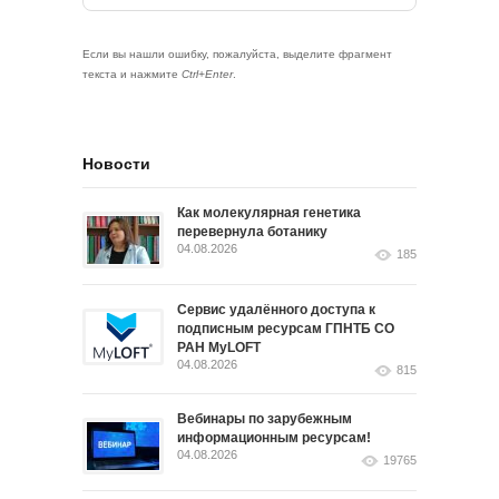
Если вы нашли ошибку, пожалуйста, выделите фрагмент
текста и нажмите
Ctrl+Enter
.
Новости
Как молекулярная генетика
перевернула ботанику
04.08.2026
185
Сервис удалённого доступа к
подписным ресурсам ГПНТБ СО
РАН MyLOFT
04.08.2026
815
Вебинары по зарубежным
информационным ресурсам!
04.08.2026
19765