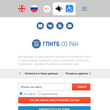
12+
Youtube
ВКонтакте
RSS
E-
mail
подписка
Федеральное государственное бюджетное учреждение науки
Государственная публичная научно-техническая библиотека
Сибирского отделения Российской академии наук
Каталоги и базы данных
Ресурсы удаленного доступа
на сайте
в каталогах
ON-LINE ЗАКАЗ ЭЛЕКТРОННОЙ СТАТЬИ
БИБЛИОТЕКА ИЗ ДОМА