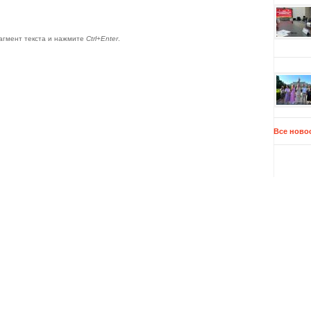
агмент текста и нажмите
Ctrl+Enter
.
Все ново