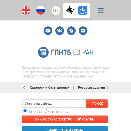
12+
Youtube
ВКонтакте
RSS
E-
mail
подписка
Федеральное государственное бюджетное учреждение науки
Государственная публичная научно-техническая библиотека
Сибирского отделения Российской академии наук
Каталоги и базы данных
Ресурсы удаленного доступа
на сайте
в каталогах
ON-LINE ЗАКАЗ ЭЛЕКТРОННОЙ СТАТЬИ
БИБЛИОТЕКА ИЗ ДОМА