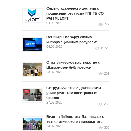
Сервис удалённого доступа к
подписным ресурсам ГПНТБ СО
РАН MyLOFT
04.08.2026
779
Вебинары по зарубежным
информационным ресурсам!
04.08.2026
19726
Стратегическое партнерство с
Шанхайской библиотекой
28.07.2026
282
Сотрудничество с Даляньским
университетом иностранных
языков
27.07.2026
258
Визит в библиотеку Даляньского
технологического университета
24.07.2026
363