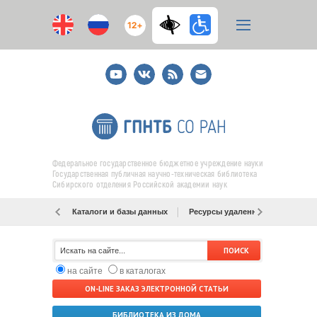
12+
Youtube
ВКонтакте
RSS
E-
mail
подписка
Федеральное государственное бюджетное учреждение науки
Государственная публичная научно-техническая библиотека
Сибирского отделения Российской академии наук
Каталоги и базы данных
Ресурсы удаленного доступа
на сайте
в каталогах
ON-LINE ЗАКАЗ ЭЛЕКТРОННОЙ СТАТЬИ
БИБЛИОТЕКА ИЗ ДОМА