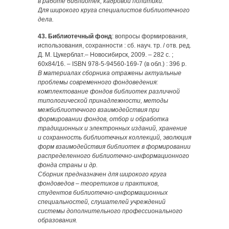
в работе библиотек, кадровой политики.
Для широкого круга специалистов библиотечного
дела.
43. Библиотечный фонд
: вопросы формирования,
использования, сохранности : сб. науч. тр. / отв. ред.
Д. М. Цукерблат.– Новосибирск, 2009. – 282 c. ;
60х84/16. – ISBN 978-5-94560-169-7 (в обл.) : 396 р.
В материалах сборника отражены актуальные
проблемы современного фондоведения:
комплектование фондов библиотек различной
типологической принадлежности, методы
межбиблиотечного взаимодействия при
формировании фондов, отбор и обработка
традиционных и электронных изданий, хранение
и со­­хранность библиотечных коллекций, эволюция
форм взаимодействия библиотек в формировании
распределенного библиотечно-информационного
фонда страны и др.
Сборник предназначен для широкого круга
фондоведов – теоретиков и практиков,
студентов библиотечно-информационных
специальностей, слушателей учреждений
системы дополнительного профессионального
образования.