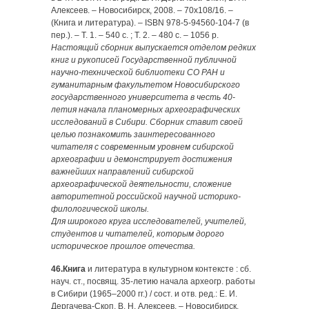
Алексеев. – Новосибирск, 2008. – 70х108/16. –
(Книга и литература). – ISBN 978-5-94560-104-7 (в
пер.). – Т. 1. – 540 с. ; Т. 2. – 480 с. – 1056 р.
Настоящий сборник выпускается отделом редких
книг и рукописей Государственной публичной
научно-технической библиотеки СО РАН и
гуманитарным факультетом Новосибирского
государственного университета в честь 40-
летия начала планомерных археографических
исследований в Сибири. Сборник ставит своей
целью познакомить заинтересованного
читателя с современным уровнем сибирской
археографии и демонстрирует достижения
важнейших направлений сибирской
археографической деятельности, сложение
авторитетной российской научной историко-
филологической школы.
Для широкого круга исследователей, учителей,
студентов и читателей, которым дорого
историческое прошлое отечества.
46.Книга
и литература в культурном контексте : сб.
науч. ст., посвящ. 35-летию начала археогр. работы
в Сибири (1965–2000 гг.) / сост. и отв. ред.: Е. И.
Дергачева-Скоп, В. Н. Алек­сеев. – Новосибирск,