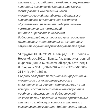
стратегии, разработки и внедрения современных
концепций развития библиотек, проблемам
формирования качественно новой
технологической платформы издательско-
книготоргово-библиотеч­ного комплекса,
обусловленной развитием информационно-
коммуникативных технологий.
Издание адресовано книговедам,
библиотековедам, историкам, культурологам,
журналистам, преподавателям, аспирантам,
студентам гуманитарных факультетов вузов.
51.Труды
ГПНТБ СО РАН / отв. ред. Б. С. Елепов. –
Новосибирск, 2011. – Вып. 1. Развитие электронной
информационно-библиотеч­ной среды / отв. ред. О.
Л. Лаврик. – 364 с.; 60х84/16. – ISBN 978-5-94560-
214-4 (в обл.) : 363 р.
Сборник содержит материалы конференции «IT-
техно­логии и электронные ресурсы в
библиотеках» (г. Абакан, сентябрь 2010 г.), на
которой состоялось комплексное обсуждение
проблем информационно-библиотечной
деятельности в регионе, а также оригинальные
статьи по следующим вопросам: стратегии
развития информационно-библиотечной сферы