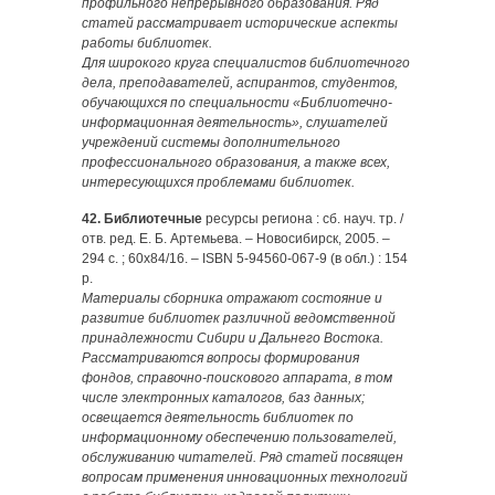
профильного непрерывного образования. Ряд
статей рассматривает исторические аспекты
работы библиотек.
Для широкого круга специалистов библиотечного
дела, преподавателей, аспирантов, студентов,
обучающихся по специальности «Библиотечно-
информационная деятельность», слушателей
учреждений системы дополнительного
профессионального образования, а также всех,
интересующихся проблемами библиотек.
42. Библиотечные
ресурсы региона : сб. науч. тр. /
отв. ред. Е. Б. Артемьева. – Новосибирск, 2005. –
294 с. ; 60х84/16. – ISBN 5-94560-067-9 (в обл.) : 154
р.
Материалы сборника отражают состояние и
развитие библиотек различной ведомственной
принадлежности Сибири и Дальнего Востока.
Рассматриваются вопросы формирования
фондов, справочно-поискового аппарата, в том
числе электронных каталогов, баз данных;
освещается деятельность библиотек по
информационному обеспечению пользователей,
обслуживанию читателей. Ряд статей посвящен
вопросам применения инновационных технологий