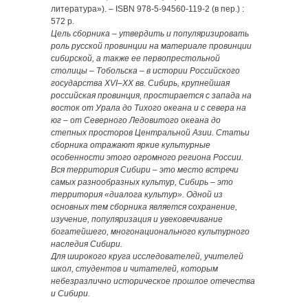
литература»). – ISBN 978-5-94560-119-2 (в пер.) :
572 р.
Цель сборника – утвердить и популяризировать
роль русской провинции на материале провинции
сибирской, а также ее первопрестольной
столицы – Тобольска – в истории Российского
государства XVI–XX вв. Сибирь, крупнейшая
российская провинция, простирается с запада на
восток от Урала до Тихого океана и с севера на
юг – от Северного Ледовитого океана до
степных просторов Центральной Азии. Статьи
сборника отражают яркие культурные
особенности этого огромного региона России.
Вся территория Сибири – это место встречи
самых разнообразных культур, Сибирь – это
территория «диалога культур». Одной из
основных тем сборника является сохранение,
изучение, популяризация и увековечивание
богатейшего, многонационального культурного
наследия Сибири.
Для широкого круга исследователей, учителей
школ, студентов и читателей, которым
небезразлично историческое прошлое отечества
и Сибири.