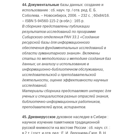
44. Документальные
базы данных: создание и
использование : сб. науч. тр. / отв. ред. Е. Б.
Соболева. – Новосибирск, 2006. – 232 с. ; 60х84/16.
– ISBN 5-94560-115-2 (в обл.) : 165 р.
В сборнике представлены публикации
результатов исследований по программе
Сибирского отделения РАН 33.1 «Создание
ресурсной базы для информационного
обеспечения фундаментальных исследований в
области гуманитарного знания». Включены
статьи по методологии и методике создания баз
данных; их анализу и использованию в
информационно-библиотечном обслуживании,
исследовательской и преподавательской
деятельности, оценке эффективности научных
исследований.
Материалы сборника представляют интерес для
ученых и специалистов разных отраслей знания,
библиотечно-инфор­мационных работников,
преподавателей вузов, аспирантов.
45. Древнерусское
духовное наследие в Сибири :
научное изучение памятников традиционной
русской книжности на востоке России : сб. науч. ст. :
в 2 т. / сост. и отв. ред.: Е. И. Дергачева-Скоп, В. Н.