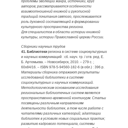
проблемы эволюции жанра, источники, круг
авторов; рассматриваются особенности
взаимоотношений книжной и рукописной
традиций почитания святого, прослеживается
роль духовной составляющей в формировании
культурного пространства региона.
Для специалистов в области истории книжной
культуры, истории Православной церкви России.
Сборники научных трудов
41. Библиотеки
региона в системе социокультурных
и научных коммуникаций : сб. науч. тр. / отв. ред. Е.
Б. Артемьева. – Новосибирск, 2010. – 279 с. ;
60х84/16. – ISBN 978-5-94560-182-6 (в обл.) : 396 р.
Материалы сборника отражают результаты
исследований библиотеки в системе
социокультурных и научных коммуникаций.
Методологическим основанием исследования
региональных библиотечных систем является
пространственно-временной континуум. Статьи
посвящены различным направлениям
деятельности библиотек, в том числе работе с
читателями различных категорий; адаптации
библиотек в условиях новых социальных практик;
развитию кадрового потенциала, системы