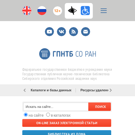
12+
Youtube
ВКонтакте
RSS
E-
mail
подписка
Федеральное государственное бюджетное учреждение науки
Государственная публичная научно-техническая библиотека
Сибирского отделения Российской академии наук
Каталоги и базы данных
Ресурсы удаленного доступа
на сайте
в каталогах
ON-LINE ЗАКАЗ ЭЛЕКТРОННОЙ СТАТЬИ
БИБЛИОТЕКА ИЗ ДОМА