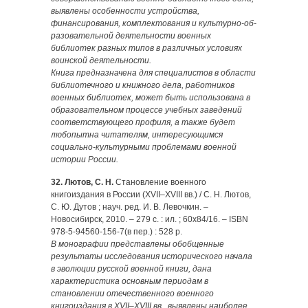
выявлены особенности устройства,
финансирования, комплектования и культурно-об­
разовательной деятельности военных
библиотек разных типов в различных условиях
воинской деятельности.
Книга предназначена для специалистов в области
библиотечного и книжного дела, работников
военных библиотек, может быть использована в
образовательном процессе учебных заведений
соответствующего профиля, а также будет
любопытна читателям, интересующимся
социально-культурными проблемами военной
истории России.
32. Лютов, С. Н.
Становление военного
книгоиздания в России (XVII–XVIII вв.) / С. Н. Лютов,
С. Ю. Дутов ; науч. ред. И. В. Ле­вочкин. –
Новосибирск, 2010. – 279 с. : ил. ; 60х84/16. – ISBN
978-5-94560-156-7(в пер.) : 528 р.
В монографии представлены обобщенные
результаты исследования исторического начала
в эволюции русской военной книги, дана
характеристика основным периодам в
становлении отечественного военного
книгоиздания в XVII–XVIII вв., выявлены наиболее