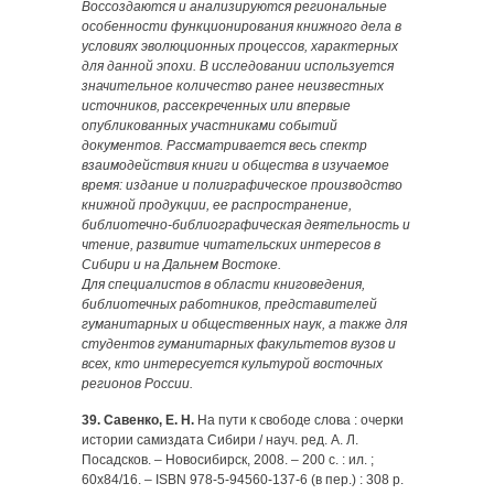
Воссоздаются и анализируются региональные
особенности функционирования книжного дела в
условиях эволюционных процессов, характерных
для данной эпохи. В исследовании используется
значительное количество ранее неизвестных
источников, рассекреченных или впервые
опубликованных участниками событий
документов. Рассматривается весь спектр
взаимодействия книги и общества в изучаемое
время: издание и полиграфическое производство
книжной продукции, ее распространение,
библиотечно-библиографическая деятельность и
чтение, развитие читательских интересов в
Сибири и на Дальнем Востоке.
Для специалистов в области книговедения,
библиотечных работников, представителей
гуманитарных и общественных наук, а также для
студентов гуманитарных факультетов вузов и
всех, кто интересуется культурой восточных
регионов России.
39. Савенко, Е. Н.
На пути к свободе слова : очерки
истории самиздата Сибири / науч. ред. А. Л.
Посадсков. – Новосибирск, 2008. – 200 с. : ил. ;
60х84/16. – ISBN 978-5-94560-137-6 (в пер.) : 308 р.