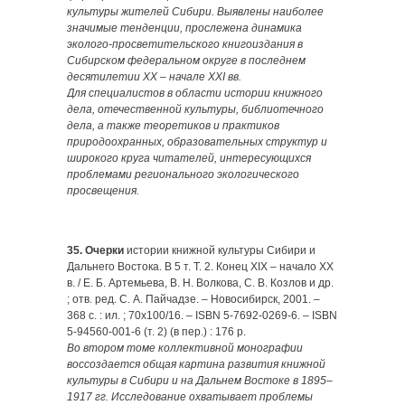
культуры жителей Сибири. Выявлены наиболее
значимые тенденции, прослежена динамика
эколого-просветительского книгоиздания в
Сибирском федеральном округе в последнем
десятилетии ХХ – начале ХХI вв.
Для специалистов в области истории книжного
дела, отечественной культуры, библиотечного
дела, а также теоретиков и практиков
природоохранных, образовательных структур и
широкого круга читателей, интересующихся
проблемами регионального экологического
просвещения.
35. Очерки
истории книжной культуры Сибири и
Дальнего Востока. В 5 т. Т. 2. Конец XIX – начало ХХ
в. / Е. Б. Артемь­ева, В. Н. Волкова, С. В. Козлов и др.
; отв. ред. С. А. Пайчадзе. – Новосибирск, 2001. –
368 с. : ил. ; 70х100/16. – ISBN 5-7692-0269-6. – ISBN
5-94560-001-6 (т. 2) (в пер.) : 176 р.
Во втором томе коллективной монографии
воссоздается общая картина развития книжной
культуры в Сибири и на Дальнем Востоке в 1895–
1917 гг. Исследование охватывает проблемы