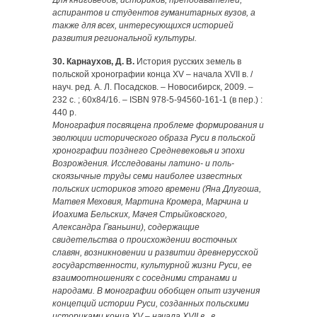
Для книговедов, историков, преподавателей,
аспирантов и студентов гуманитарных вузов, а
также для всех, интересующихся историей
развития региональной культуры.
30. Карнаухов, Д. В.
История русских земель в
польской хронографии конца XV – начала XVII в. /
науч. ред. А. Л. По­садсков. – Новосибирск, 2009. –
232 с. ; 60х84/16. – ISBN 978-5-94560-161-1 (в пер.) :
440 р.
Монография посвящена проблеме формирования и
эволюции исторического образа Руси в польской
хронографии позднего Средневековья и эпохи
Возрождения. Исследованы латино- и поль­
скоязычные труды семи наиболее известных
польских историков этого времени (Яна Длугоша,
Матвея Меховия, Мартина Кромера, Марчина и
Иоахима Бельских, Мачея Стрыйковского,
Александра Гваньини), содержащие
свидетельства о происхождении восточных
славян, возникновении и развитии древнерусской
государственности, культурной жизни Руси, ее
взаимоотношениях с соседними странами и
народами. В монографии обобщен опыт изучения
концепций истории Руси, созданных польскими
историками конца XV – начала XVII в., в