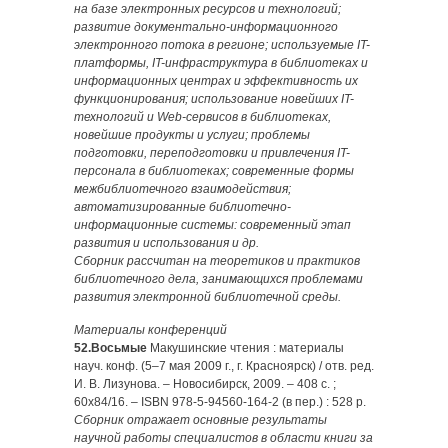
на базе электронных ресурсов и технологий;
развитие документально-информационного
элект­ронного потока в регионе; используемые IT-
платформы, IT-инфраструктура в библиотеках и
информационных центрах и эффективность их
функционирования; использование новейших IT-
технологий и Web-сервисов в библиотеках,
новейшие продукты и услуги; проблемы
подготовки, переподготовки и привлечения IT-
персонала в библиотеках; современные формы
межбиблиотечного взаимодействия;
автоматизированные библиотечно-
информационные системы: современный этап
развития и использования и др.
Сборник рассчитан на теоретиков и практиков
библиотечного дела, занимающихся проблемами
развития электронной библиотечной среды.
Материалы конференций
52.Восьмые
Макушинские чтения : материалы
науч. конф. (5–7 мая 2009 г., г. Красноярск) / отв. ред.
И. В. Лизунова. – Новосибирск, 2009. – 408 с. ;
60х84/16. – ISBN 978-5-94560-164-2 (в пер.) : 528 р.
Сборник отражает основные результаты
научной работы специалистов в области книги за