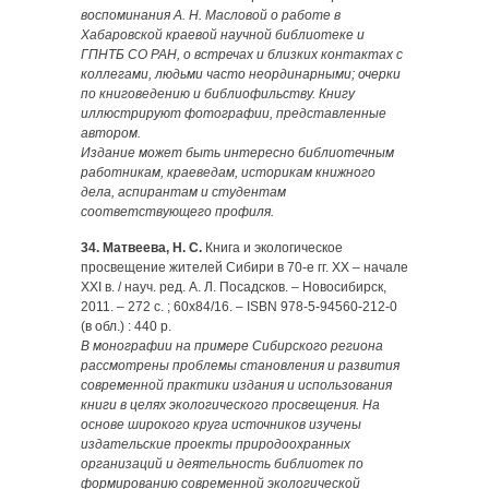
воспоминания А. Н. Масловой о работе в
Хабаровской краевой научной библиотеке и
ГПНТБ СО РАН, о встречах и близких контактах с
коллегами, людьми часто неординарными; очерки
по книговедению и библиофильству. Книгу
иллюстрируют фотографии, представленные
автором.
Издание может быть интересно библиотечным
работникам, краеведам, историкам книжного
дела, аспирантам и студентам
соответствующего профиля.
34. Матвеева, Н. С.
Книга и экологическое
просвещение жителей Сибири в 70-е гг. ХХ – начале
XXI в. / науч. ред. А. Л. Посадсков. – Новосибирск,
2011. – 272 с. ; 60х84/16. – ISBN 978-5-94560-212-0
(в обл.) : 440 р.
В монографии на примере Сибирского региона
рассмотрены проблемы становления и развития
современной практики издания и использования
книги в целях экологического просвещения. На
основе широкого круга источников изучены
издательские проекты природоохранных
организаций и деятельность библиотек по
формированию современной экологической