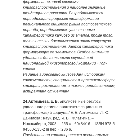
формирования новой системы
книгораспространения и наиболее значимые
тенденции ее развития. Разрабатывается
периодизация процессов трансформации
регионального книжного рынка постсоветского
периода, определяются существенные
характеристики каждого из этапов. Кроме того,
выявляется и обосновывается новая структура
книгораспространения, дается характеристика
формирующих ее элементов. Особое внимание
уделяется деятельности крупнейшей
национальной книготорговой компании «Топ-
книга».
Издание адресовано книговедам, историкам
современности, специалистам-практикам сферы
книгораспространения, а также преподавателям,
аспирантам, студентам.
24.Артемьева, Е. Б.
Библиотечные ресурсы
удаленного региона в контексте социальных
трансформаций социума / Е. Б. Артемьева, Л. Ю.
Данилова ; науч. ред. И. В. Филаткина. –
Новосибирск, 2008. – 255 с. ; 60х84/16. – ISBN 978-5-
94560-135-2 (в пер.) : 286 р.
Представлена характеристика региональных