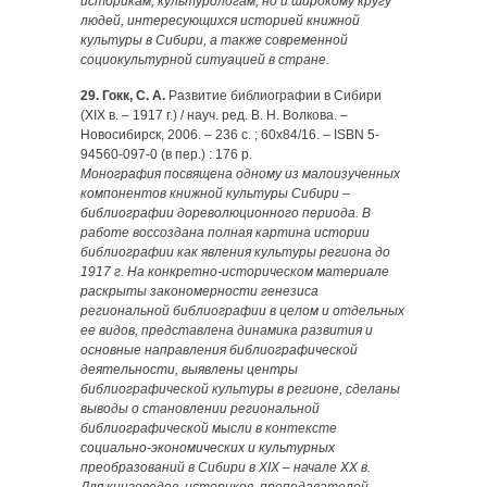
историкам, культурологам, но и широкому кругу
людей, интересующихся историей книжной
культуры в Сибири, а также современной
социокультурной ситуацией в стране.
29. Гокк, С. А.
Развитие библиографии в Сибири
(XIX в. – 1917 г.) / науч. ред. В. Н. Волкова. –
Новосибирск, 2006. – 236 с. ; 60х84/16. – ISBN 5-
94560-097-0 (в пер.) : 176 р.
Монография посвящена одному из малоизученных
компонентов книжной культуры Сибири –
библиографии дореволюционного периода. В
работе воссоздана полная картина истории
библиографии как явления культуры региона до
1917 г. На конкретно-истори­ческом материале
раскрыты закономерности генезиса
региональной библиографии в целом и отдельных
ее видов, представлена динамика развития и
основные направления библиографической
деятельности, выявлены центры
библиографической культуры в регионе, сделаны
выводы о становлении региональной
библиографической мысли в контексте
социально-экономических и культурных
преобразований в Сибири в XIX – начале ХХ в.