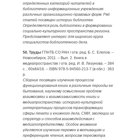
определенных категорий читателей в
библиотечно-информационных учреждениях
различных организационно-правовых форм. Ряд
статей посвящен истории библиотек.
Определяется роль библиотеки в формировании
социально-культурного пространства региона.
Представляет интерес для широкого круга
специалистов библиотечного дела.
50. Труды
ГПНТБ СО РАН / отв. ред. Б. С. Елепов. –
Новосибирск, 2011. – Вып. 2. Книга в
медиапространстве / отв. ред. И. В. Лизунова. – 384
с. ; 60х84/16. – ISBN 978-5-94560-213-7 (в обл.) : 363
р.
Сборник посвящен изучению процессов
функционирования книги в различные периоды ее
бытования, научному осмыслению проблем
взаимосвязи и взаимозависимости книги и
медиапространства: историко-культурной
интерпретации процессов трансформации
сферы печати и книжного дела, СМИ, эволюции их
структур и способов взаимодействия с
медиапотребителями. Особое внимание
уделяется изучению перемен в мотивациях и
преференциях чтения, вопросам пересмотра