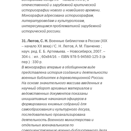
отечественной и зарубежной критической
историографии нового и новейшего времени.
Монография адресована историографам,
литературоведам и культурологам,
интересующимся проблематикой зарубежной
исторической россики.
31. Лютов, С. Н.
Военные библиотеки в России (XIX
– начало ХХ века) / С. Н. Лютов, А. М. Панченко ;
науч. ред. Е. Б. Ар­темьева. – Новосибирск, 2007. –
304 с. : ил. ; 60х84/16. – ISBN 978-5-94560-125-3 (в
пер.) : 330 р.
В монографии впервые в обобщенном виде
представлена история создания и деятельности
военных библиотек в дореволюционной России.
На основе значительного массива введенных в
научный оборот архивных материалов и
ведомственных документов показаны
инициативные начинания офицеров в
формировании книжных собраний для
самообразования и культурного досуга,
последовательно проанализирована
деятельность Военного министерства и
отдельных военачальников по
совершенствованию военно-библиотечного дела,