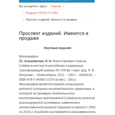
Вы находитесь здесь:
Главная
Издания ГПНТБ СО РАН
Проспект изданий. Имеются в продаже
Проспект изданий. Имеются в
продаже
Научные издания
Монографии
23. Альшевская, О. Н.
Книготорговая отрасль
Сибири в контексте российских социальных
трансформаций рубежа XX–XXI вв. / науч. ред. И. В.
Лизунова. – Новосибирск, 2011. – 204 с. ; 60х84/16. –
ISBN 978-5-94560-210-6 (в обл.) : 330 р.
Монография является первой специальной
работой историко-книговедческого характера, в
которой на примерах деятельности
книготорговых предприятий Сибирского региона
анализируются системные изменения в
отечественной книжной торговле в период с 1991
по 2010 г. В работе исследуются закономерности