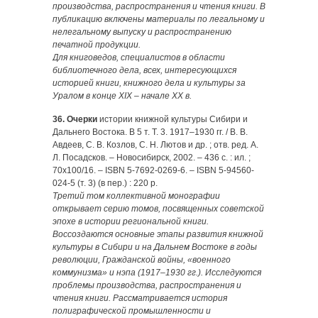
производства, распространения и чтения книги. В
публикацию включены материалы по легальному и
нелегальному выпуску и распространению
печатной продукции.
Для книговедов, специалистов в области
библиотечного дела, всех, интересующихся
историей книги, книжного дела и культуры за
Уралом в конце XIX – начале XX в.
36. Очерки
истории книжной культуры Сибири и
Дальнего Востока. В 5 т. Т. 3. 1917–1930 гг. / В. В.
Авдеев, С. В. Козлов, С. Н. Лютов и др. ; отв. ред. А.
Л. Посадсков. – Новосибирск, 2002. – 436 с. : ил. ;
70х100/16. – ISBN 5-7692-0269-6. – ISBN 5-94560-
024-5 (т. 3) (в пер.) : 220 р.
Третий том коллективной монографии
открывает серию томов, посвященных советской
эпохе в истории региональной книги.
Воссоздаются основные этапы развития книжной
культуры в Сибири и на Дальнем Востоке в годы
революции, Гражданской войны, «военного
коммунизма» и нэпа (1917–1930 гг.). Исследуются
проблемы производства, распространения и
чтения книги. Рассматривается история
полиграфической промышленности и