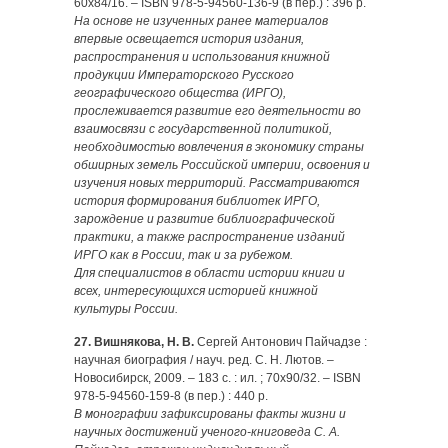
60х84/16. – ISBN 978-5-94560-136-9 (в пер.) : 396 р.
На основе не изученных ранее материалов
впервые освещается история издания,
распространения и использования книжной
продукции Императорского Русского
географического общества (ИРГО),
прослеживается развитие его деятельности во
взаимосвязи с государственной политикой,
необходимостью вовлечения в экономику страны
обширных земель Российской империи, освоения и
изучения новых территорий. Рассматриваются
история формирования библиотек ИРГО,
зарождение и развитие библиографической
практики, а также распространение изданий
ИРГО как в России, так и за рубежом.
Для специалистов в области истории книги и
всех, интересующихся историей книжной
культуры России.
27. Вишнякова, Н. В.
Сергей Антонович Пайчадзе :
научная биография / науч. ред. С. Н. Лютов. –
Новосибирск, 2009. – 183 с. : ил. ; 70х90/32. – ISBN
978-5-94560-159-8 (в пер.) : 440 р.
В монографии зафиксированы факты жизни и
научных достижений ученого-книговеда С. А.