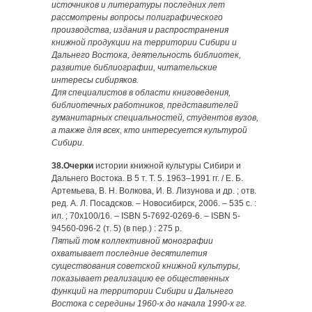
источников и литературы последних лет
рассмотрены вопросы полиграфического
производства, издания и распространения
книжной продукции на территории Сибири и
Дальнего Востока, деятельность библиотек,
развитие библиографии, читательские
интересы сибиряков.
Для специалистов в области книговедения,
библиотечных работников, представителей
гуманитарных специальностей, студентов вузов,
а также для всех, кто интересуется культурой
Сибири.
38.Очерки
истории книжной культуры Сибири и
Дальнего Востока. В 5 т. Т. 5. 1963–1991 гг. / Е. Б.
Артемьева, В. Н. Волко­ва, И. В. Лизунова и др. ; отв.
ред. А. Л. Посадсков. – Новосибирск, 2006. – 535 с. :
ил. ; 70х100/16. – ISBN 5-7692-0269-6. – ISBN 5-
94560-096-2 (т. 5) (в пер.) : 275 р.
Пятый том коллективной монографии
охватывает последние десятилетия
существования советской книжной культуры,
показывает реализацию ее общественных
функций на территории Сибири и Дальнего
Востока с середины 1960-х до начала 1990-х гг.