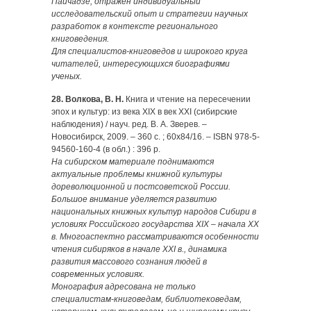
Пайчадзе, отражен индивидуальный
исследовательский опыт и стратегии научных
разработок в контексте регионального
книговедения.
Для специалистов-книговедов и широкого круга
читателей, интересующихся биографиями
ученых.
28. Волкова, В. Н.
Книга и чтение на пересечении
эпох и культур: из века XIX в век ХХI (сибирские
наблюдения) / науч. ред. В. А. Зверев. –
Новосибирск, 2009. – 360 с. ; 60х84/16. – ISBN 978-5-
94560-160-4 (в обл.) : 396 р.
На сибирском материале поднимаются
актуальные проблемы книжной культуры
дореволюционной и постсоветской России.
Большое внимание уделяется развитию
национальных книжных культур народов Сибири в
условиях Российского государства XIX – начала XX
в. Многоаспектно рассматриваются особенности
чтения сибиряков в начале XXI в., динамика
развития массового сознания людей в
современных условиях.
Монография адресована не только
специалистам-книговедам, библиотековедам,