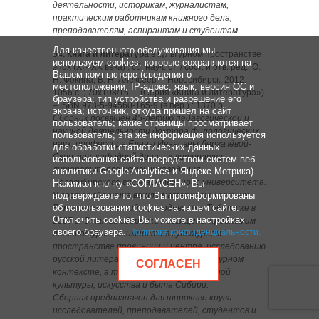
деятельности, историкам, журналистам,
практическим работникам книжного дела,
преподавателям, аспирантам и студентам.
Для качественного обслуживания мы
54. Книга и литература
в культурном пространстве
используем cookies, которые сохраняются на
эпох (XI –XX века) : сб. науч. ст. / сост. и отв. ред.: О.
Вашем компьютере (сведения о
Н. Фокина, В. Н. Алексеев. – Новосибирск, 2012. –
местоположении; IP-адрес; язык, версия ОС и
1056 с. ; 70х108/16. – (Серия «Книга и литература»).
браузера; тип устройства и разрешение его
– ISBN 978-5-94560-165-9 (в пер.) : 1870 р.
экрана; источник, откуда пришел на сайт
Сборник посвящен 45-летию педагогической и
пользователь; какие страницы просматривает
научной деятельности доктора филологических
пользователь; эта же информация используется
наук, профессора Елены Ивановны Дергачёвой-
для обработки статистических данных
Скоп, зав. кафедрой древних литератур и
использования сайта посредством систем веб-
литературного источниковедения
аналитики Google Analytics и Яндекс.Метрика).
Новосибирского государственного университета.
Нажимая кнопку «СОГЛАСЕН», Вы
В состав сборника вошли материалы Третьих
подтверждаете то, что Вы проинформированы
об использовании cookies на нашем сайте.
Ремезовских чтений, проходивших в Тобольске в
Отключить cookies Вы можете в настройках
2007 г. Статьи сборника посвящены проблемам
своего браузера.
Политика конфиденциальности
.
литературы и книжности в культурном
пространстве провинции и центра, исследованию
русской литературы в историко-культурном
СОГЛАСЕН
контексте, а также самобытной книжной
культуры, искусства и быта Сибири.
Сборник предназначен для широкого круга
исследователей, преподавателей, студентов и