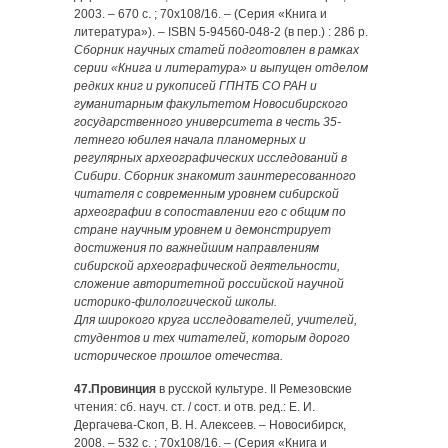
2003. – 670 с. ; 70х108/16. – (Серия «Книга и
литература»). – ISBN 5-94560-048-2 (в пер.) : 286 р.
Сборник научных статей подготовлен в рамках
серии «Книга и литература» и выпущен отделом
редких книг и рукописей ГПНТБ СО РАН и
гуманитарным факультетом Новосибирского
государственного университета в честь 35-
летнего юбилея начала планомерных и
регулярных археографических исследований в
Сибири. Сборник знакомит заинтересованного
читателя с современным уровнем сибирской
археографии в сопоставлении его с общим по
стране научным уровнем и демонстрирует
достижения по важнейшим направлениям
сибирской археографической деятельности,
сложение авторитетной российской научной
историко-филологической школы.
Для широкого круга исследователей, учителей,
студентов и тех читателей, которым дорого
историческое прошлое отечества.
47.Провинция
в русской культуре. II Ремезовские
чтения: сб. науч. ст. / сост. и отв. ред.: Е. И.
Дергачева-Скоп, В. Н. Алексеев. – Новосибирск,
2008. – 532 с. ; 70х108/16. – (Серия «Книга и