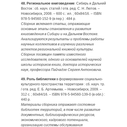
48. Региональное книговедение
: Сибирь и Дальний
Восток : сб. науч. статей / отв. ред. С. Н. Лютов. –
Новосибирск, 2008. – 600 с.: ил. ; 60х84/16. – ISBN
978-5-94560-152-9 (в пер.) : 484 р.
Сборник включает статьи, отражающие
основные этапы становления и развития
книговедения в Сибири и на Дальнем Востоке.
Анализируются результаты и проблемы работы
научных коллективов в изучении различных
аспектов региональной книжной культуры.
Сборник посвящен памяти известного
исследователя, одного из основателей научной
школы историков книги, доктора исторических
наук, профессора Пайчадзе Сергея Антоновича.
49. Роль библиотеки
в формировании социально-
культурного пространства территории : сб. науч. тр.
/ отв. ред. Е. Б. Ар­темьева. – Новосибирск, 2009. –
312 с. ; 60х84/16. – ISBN 978-5-94560-139-0 (в обл.) :
440 р.
Материалы сборника отражают состояние
библиотек территорий, в том числе развитие
документных, библиографических ресурсов,
экономического, кадрового потенциала,
организацию системы обслуживания