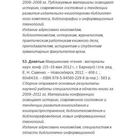
2006–2008 гг. Публикуемые материалы освещают
историю, современное состояние и тенденции
развития издательско-книготоргово-библиотеч­
ного комплекса, библиографии и информационных
технологий.
Издание адресовано книговедам,
библиотековедам, историкам, журналистам,
практическим работникам книжного дела,
преподавателям, аспирантам и студентам
гуманитарных факультетов вузов.
53. Девятые
Макушинские чтения : материалы
науч. конф. (15–16 мая 2012 г., г. Барнаул) / отв. ред.
Е. Н. Савенко. – Новосибирск, 2012. – 408 с. ;
60х84/16. – ISBN 978-5-94560-229-8 (в пер.) : 583 р.
Сборник отражает основные результаты
научной работы специалистов в области книги за
2009–2011 гг. Материалы конференции
освещают историю, современное состояние и
тенденции развития книгоиздания и
книгораспространения, библиотековедения и
библиографоведения, новых информационных
технологий.
Издание адресовано книговедам, специалистам в
области библиотечно-информационной