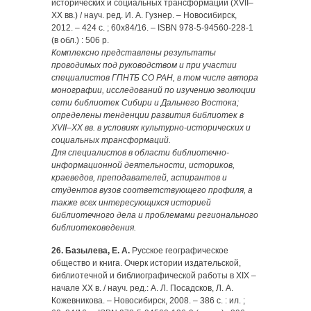
исторических и социальных трансформаций (XVII–
XX вв.) / науч. ред. И. А. Гузнер. – Новосибирск,
2012. – 424 с. ; 60х84/16. – ISBN 978-5-94560-228-1
(в обл.) : 506 р.
Комплексно представлены результаты
проводимых под руководством и при участии
специалистов ГПНТБ СО РАН, в том числе автора
монографии, исследований по изучению эволюции
сети библиотек Сибири и Дальнего Востока;
определены тенденции развития библиотек в
XVII–XX вв. в условиях культурно-исто­ри­че­ских и
социальных трансформаций.
Для специалистов в области библиотечно-
информа­цион­ной деятельности, историков,
краеведов, преподавателей, аспирантов и
студентов вузов соответствующего профиля, а
также всех интересующихся историей
библиотечного дела и проблемами регионального
библиотековедения.
26. Базылева, Е. А.
Русское географическое
общество и книга. Очерк истории издательской,
библиотечной и библиографической работы в XIX –
начале XX в. / науч. ред.: А. Л. Посад­сков, Л. А.
Кожевникова. – Новосибирск, 2008. – 386 с. : ил. ;