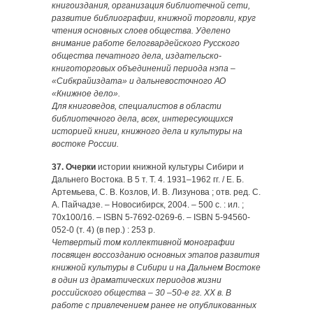
книгоиздания, организация библиотечной сети,
развитие библиографии, книжной торговли, круг
чтения основных слоев общества. Уделено
внимание работе белогвардейского Русского
общества печатного дела, издательско-
книготорговых объединений периода нэпа –
«Сибкрайиздата» и дальневосточного АО
«Книжное дело».
Для книговедов, специалистов в области
библиотечного дела, всех, интересующихся
историей книги, книжного дела и культуры на
востоке России.
37. Очерки
истории книжной культуры Сибири и
Дальнего Востока. В 5 т. Т. 4. 1931–1962 гг. / Е. Б.
Артемьева, С. В. Коз­лов, И. В. Лизунова ; отв. ред. С.
А. Пайчадзе. – Новосибирск, 2004. – 500 с. : ил. ;
70х100/16. – ISBN 5-7692-0269-6. – ISBN 5-94560-
052-0 (т. 4) (в пер.) : 253 р.
Четвертый том коллективной монографии
посвящен воссозданию основных этапов развития
книжной культуры в Сибири и на Дальнем Востоке
в один из драматических периодов жизни
российского общества – 30 –50-е гг. ХХ в. В
работе с привлечением ранее не опубликованных