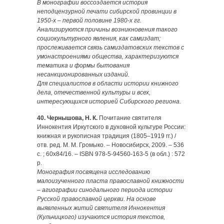
В монографии воссоздается история
неподцензурной печати сибирской провинции в
1950-х – первой половине 1980-х гг.
Анализируются причины возникновения такого
социокультурного явления, как самиздат;
прослеживается связь самиздатовских текстов с
умонастроениями общества, характеризуются
тематика и формы бытования
несанкционированных изданий.
Для специалистов в области истории книжного
дела, отечественной культуры и всех,
интересующихся историей Сибирского региона.
40. Чернышова, Н. К.
Почитание святителя
Иннокентия Иркутского в духовной культуре России:
книжная и рукописная традиция (1805–1919 гг.) /
отв. ред. М. М. Громыко. – Новосибирск, 2009. – 536
с. ; 60х84/16. – ISBN 978-5-94560-163-5 (в обл.) : 572
р.
Монография посвящена исследованию
малоизученного пласта православной книжности
– агиографии синодального периода истории
Русской православной церкви. На основе
выявленных житий святителя Иннокентия
(Кульчицкого) изучаются история текстов,