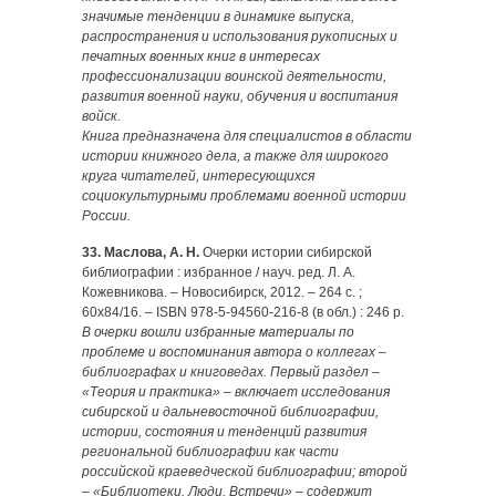
значимые тенденции в динамике выпуска,
распространения и использования рукописных и
печатных военных книг в интересах
профессионализации воинской деятельности,
развития военной науки, обучения и воспитания
войск.
Книга предназначена для специалистов в области
истории книжного дела, а также для широкого
круга читателей, интересующихся
социокультурными проблемами военной истории
России.
33. Маслова, А. Н.
Очерки истории сибирской
библиографии : избранное / науч. ред. Л. А.
Кожевникова. – Новосибирск, 2012. – 264 с. ;
60х84/16. – ISBN 978-5-94560-216-8 (в обл.) : 246 р.
В очерки вошли избранные материалы по
проблеме и воспоминания автора о коллегах –
библиографах и книговедах. Первый раздел –
«Теория и практика» – включает исследования
сибирской и дальневосточной библиографии,
истории, состояния и тенденций развития
региональной библиографии как части
российской краеведческой библиографии; второй
– «Библиотеки. Люди. Встречи» – содержит