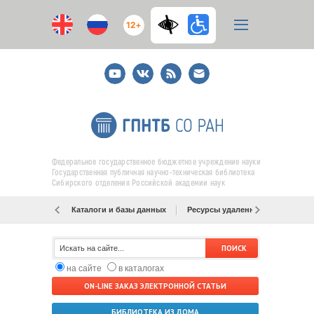
12+
Youtube
ВКонтакте
RSS
E-
mail
подписка
Федеральное государственное бюджетное учреждение науки
Государственная публичная научно-техническая библиотека
Сибирского отделения Российской академии наук
Каталоги и базы данных
Ресурсы удаленного доступа
на сайте
в каталогах
ON-LINE ЗАКАЗ ЭЛЕКТРОННОЙ СТАТЬИ
БИБЛИОТЕКА ИЗ ДОМА