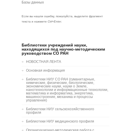
Базы данных
Если вы нашли ошибку, пожалуйста, выделите фрагмент
текста и нажмите
Ctrl+Enter
.
Библиотеки учреждений науки,
находящихся под научно-методическим
руководством СО РАН
НОВОСТНАЯ ЛЕНТА
Основная информация
Библиотеки НИУ СО РАН (гуманитарные,
химические, физические, биологические,
экономические науки, науки о Земле,
нанотехнологии и информационные технологии,
математика и информатика, энергетика,
машиностроение, механика и процессы
управления)
Библиотеки НИУ сельскохозяйственного
профиля
Библиотеки НИУ медицинского профиля
Организационно-методическая работа с