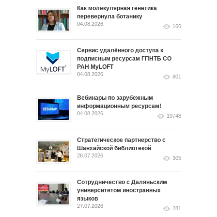
Как молекулярная генетика
перевернула ботанику
04.08.2026
166
Сервис удалённого доступа к
подписным ресурсам ГПНТБ СО
РАН MyLOFT
04.08.2026
801
Вебинары по зарубежным
информационным ресурсам!
04.08.2026
19748
Стратегическое партнерство с
Шанхайской библиотекой
28.07.2026
305
Сотрудничество с Даляньским
университетом иностранных
языков
27.07.2026
281