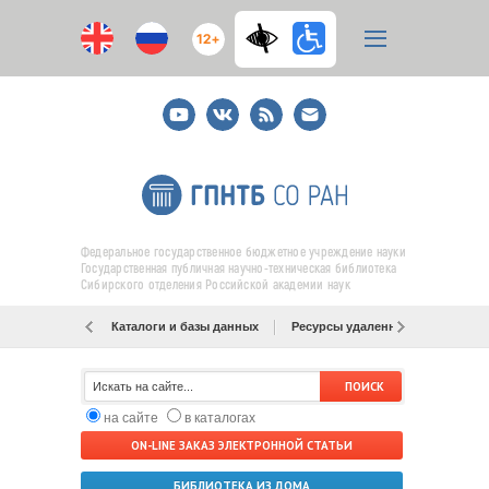
12+
Youtube
ВКонтакте
RSS
E-
mail
подписка
Федеральное государственное бюджетное учреждение науки
Государственная публичная научно-техническая библиотека
Сибирского отделения Российской академии наук
Каталоги и базы данных
Ресурсы удаленного доступа
на сайте
в каталогах
ON-LINE ЗАКАЗ ЭЛЕКТРОННОЙ СТАТЬИ
БИБЛИОТЕКА ИЗ ДОМА