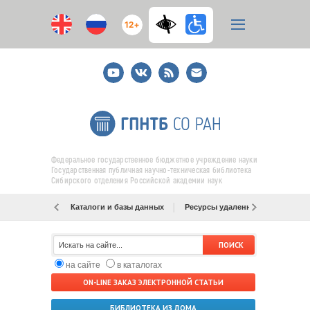
12+
Youtube
ВКонтакте
RSS
E-
mail
подписка
Федеральное государственное бюджетное учреждение науки
Государственная публичная научно-техническая библиотека
Сибирского отделения Российской академии наук
Каталоги и базы данных
Ресурсы удаленного доступа
на сайте
в каталогах
ON-LINE ЗАКАЗ ЭЛЕКТРОННОЙ СТАТЬИ
БИБЛИОТЕКА ИЗ ДОМА