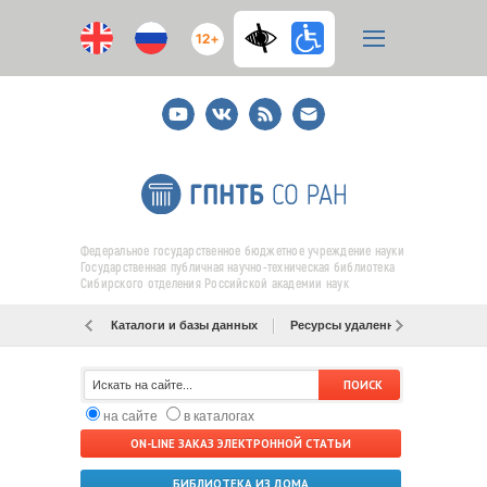
12+
Youtube
ВКонтакте
RSS
E-
mail
подписка
Федеральное государственное бюджетное учреждение науки
Государственная публичная научно-техническая библиотека
Сибирского отделения Российской академии наук
Каталоги и базы данных
Ресурсы удаленного доступа
на сайте
в каталогах
ON-LINE ЗАКАЗ ЭЛЕКТРОННОЙ СТАТЬИ
БИБЛИОТЕКА ИЗ ДОМА