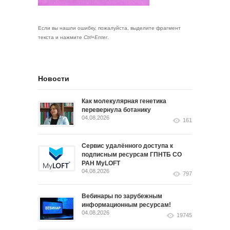
Если вы нашли ошибку, пожалуйста, выделите фрагмент
текста и нажмите
Ctrl+Enter
.
Новости
Как молекулярная генетика
перевернула ботанику
04.08.2026
161
Сервис удалённого доступа к
подписным ресурсам ГПНТБ СО
РАН MyLOFT
04.08.2026
797
Вебинары по зарубежным
информационным ресурсам!
04.08.2026
19745