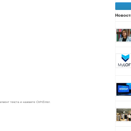
Новост
агмент текста и нажмите
Ctrl+Enter
.