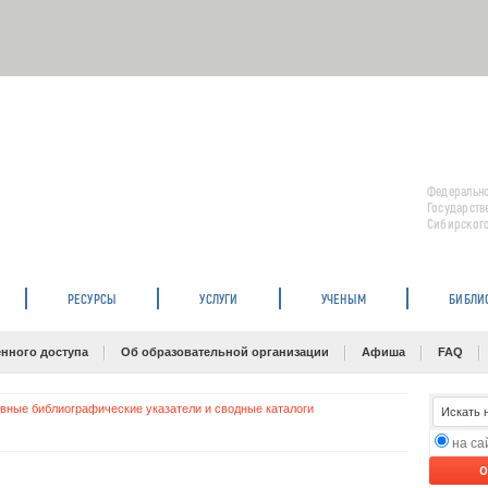
Федерально
Государств
Сибирского
РЕСУРСЫ
УСЛУГИ
УЧЕНЫМ
БИБЛИ
нного доступа
Об образовательной организации
Афиша
FAQ
вные библиографические указатели и сводные каталоги
на с
O