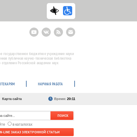
Youtube
ВКонтакте
RSS
E-
mail
подписка
е государственное бюджетное учреждение науки
енная публичная научно-техническая библиотека
 отделения Российской академии наук
ОТЕКАРЯМ
НАУЧНАЯ РАБОТА
Карта сайта
Время:
20:11
айте
в каталогах
N-LINE ЗАКАЗ ЭЛЕКТРОННОЙ СТАТЬИ