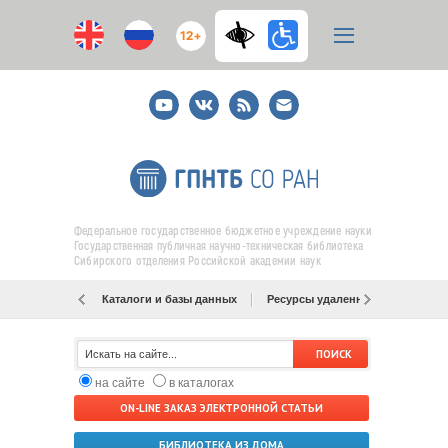
12+
Youtube
ВКонтакте
RSS
E-
mail
подписка
Федеральное государственное бюджетное учреждение науки
Государственная публичная научно-техническая библиотека
Сибирского отделения Российской академии наук
Каталоги и базы данных
Ресурсы удаленного доступа
на сайте
в каталогах
ON-LINE ЗАКАЗ ЭЛЕКТРОННОЙ СТАТЬИ
БИБЛИОТЕКА ИЗ ДОМА