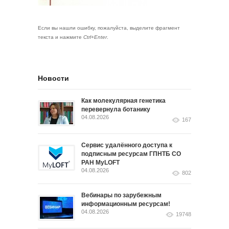
Если вы нашли ошибку, пожалуйста, выделите фрагмент
текста и нажмите
Ctrl+Enter
.
Новости
Как молекулярная генетика
перевернула ботанику
04.08.2026
167
Сервис удалённого доступа к
подписным ресурсам ГПНТБ СО
РАН MyLOFT
04.08.2026
802
Вебинары по зарубежным
информационным ресурсам!
04.08.2026
19748