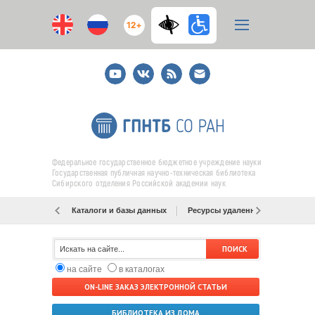
12+
Youtube
ВКонтакте
RSS
E-
mail
подписка
Федеральное государственное бюджетное учреждение науки
Государственная публичная научно-техническая библиотека
Сибирского отделения Российской академии наук
Каталоги и базы данных
Ресурсы удаленного доступа
на сайте
в каталогах
ON-LINE ЗАКАЗ ЭЛЕКТРОННОЙ СТАТЬИ
БИБЛИОТЕКА ИЗ ДОМА