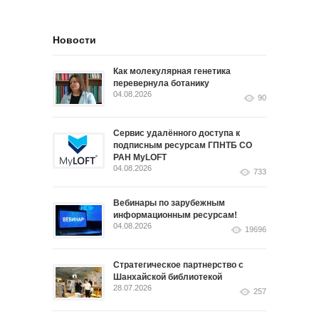
Новости
Как молекулярная генетика
перевернула ботанику
04.08.2026
90
Сервис удалённого доступа к
подписным ресурсам ГПНТБ СО
РАН MyLOFT
04.08.2026
733
Вебинары по зарубежным
информационным ресурсам!
04.08.2026
19696
Стратегическое партнерство с
Шанхайской библиотекой
28.07.2026
257