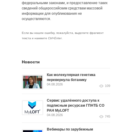
федеральными законами, и предоставление таких
сведений общероссийским средствам массовой
информации для опубликования не
осуществляются.
Если вы нашли ошибку, пожалуйста, выделите фрагмент
текста и нажмите
Ctrl+Enter
.
Новости
Как молекулярная генетика
перевернула ботанику
04.08.2026
109
Сервис удалённого доступа к
подписным ресурсам ГПНТБ СО
РАН MyLOFT
04.08.2026
745
Вебинары по зарубежным