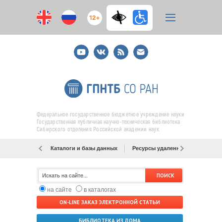
12+
Youtube
ВКонтакте
RSS
E-
mail
подписка
Федеральное государственное бюджетное учреждение науки
Государственная публичная научно-техническая библиотека
Сибирского отделения Российской академии наук
Каталоги и базы данных
Ресурсы удаленного доступа
на сайте
в каталогах
ON-LINE ЗАКАЗ ЭЛЕКТРОННОЙ СТАТЬИ
БИБЛИОТЕКА ИЗ ДОМА