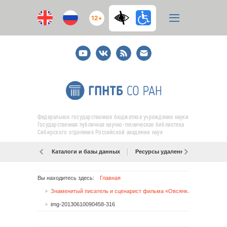
12+
Youtube
ВКонтакте
RSS
E-
mail
подписка
Федеральное государственное бюджетное учреждение науки
Государственная публичная научно-техническая библиотека
Сибирского отделения Российской академии наук
Каталоги и базы данных
Ресурсы удаленного доступа
Вы находитесь здесь:
Главная
Знаменитый писатель и сценарист фильма «Овсянки» Денис Осокин проведет открытый урок на фестивале "Книжная Сибирь"
img-20130610090458-316