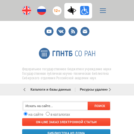
12+
Youtube
ВКонтакте
RSS
E-
mail
подписка
Федеральное государственное бюджетное учреждение науки
Государственная публичная научно-техническая библиотека
Сибирского отделения Российской академии наук
Каталоги и базы данных
Ресурсы удаленного доступа
на сайте
в каталогах
ON-LINE ЗАКАЗ ЭЛЕКТРОННОЙ СТАТЬИ
БИБЛИОТЕКА ИЗ ДОМА