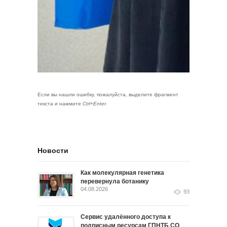
Если вы нашли ошибку, пожалуйста, выделите фрагмент
текста и нажмите
Ctrl+Enter
.
Новости
Как молекулярная генетика
перевернула ботанику
04.08.2026
93
Сервис удалённого доступа к
подписным ресурсам ГПНТБ СО