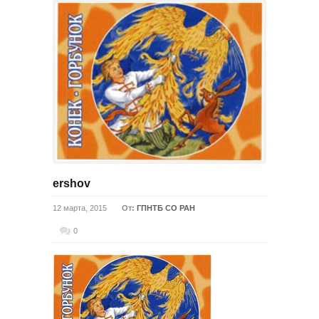
ershov
12 марта, 2015
От:
ГПНТБ СО РАН
0