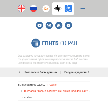
12+
Youtube
ВКонтакте
RSS
E-
mail
подписка
Федеральное государственное бюджетное учреждение науки
Государственная публичная научно-техническая библиотека
Сибирского отделения Российской академии наук
Каталоги и базы данных
Ресурсы удаленного доступа
Вы находитесь здесь:
Главная
Выставка "Талант редкостный, яркий, волшебный" : 200 лет со дня рождения П. П. Ершова
ershov