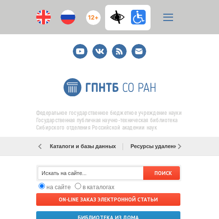
12+
Youtube
ВКонтакте
RSS
E-
mail
подписка
Федеральное государственное бюджетное учреждение науки
Государственная публичная научно-техническая библиотека
Сибирского отделения Российской академии наук
Каталоги и базы данных
Ресурсы удаленного доступа
на сайте
в каталогах
ON-LINE ЗАКАЗ ЭЛЕКТРОННОЙ СТАТЬИ
БИБЛИОТЕКА ИЗ ДОМА