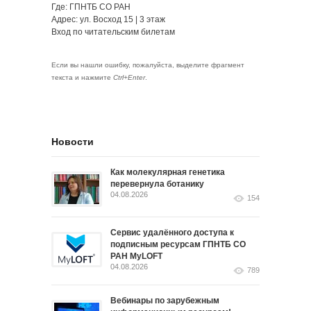
Где: ГПНТБ СО РАН
Адрес: ул. Восход 15 | 3 этаж
Вход по читательским билетам
Если вы нашли ошибку, пожалуйста, выделите фрагмент
текста и нажмите
Ctrl+Enter
.
Новости
Как молекулярная генетика
перевернула ботанику
04.08.2026
154
Сервис удалённого доступа к
подписным ресурсам ГПНТБ СО
РАН MyLOFT
04.08.2026
789
Вебинары по зарубежным