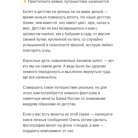
Пристегните ремни, путешествие начинается
Билет в детство не купишь ни за какие деньги —
время нельзя повернуть вспять. Но наше детство
ближе, чем кажется: оно имеет цвет, звук, запах и
вкус. Детство не раз возвращалось к нам с
ароматом сирени, как у бабушки в саду, со вкусом
свежей булки, купленной на бегу, со случайно
услышанной в транспорте фразой, которую любил
повторять отец.
Взрослые дети, навьюченные багажом забот, — вот
кто мы на самом деле. А ведь было бы здорово
немного передохнуть и мысленно вернуться туда,
где всё начиналось.
Совершить такое путешествие реально, но для
этого нам потребуется немного фантазии и
памятные монеты Банка России со знакомыми
каждому образами из детства.
Если у вас есть монеты из этой серии — напишите
нам в личные сообщения! Очень хотим сделать
фотографии монет на фоне стендов, а вам —
подарить комплимент от нас