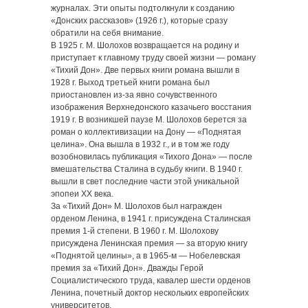
журналах. Эти опыты подтолкнули к созданию
«Донских рассказов» (1926 г.), которые сразу
обратили на себя внимание.
В 1925 г. М. Шолохов возвращается на родину и
приступает к главному труду своей жизни — роману
«Тихий Дон». Две первых книги романа вышли в
1928 г. Выход третьей книги романа был
приостановлен из-за явно сочувственного
изображения Верхнедонского казачьего восстания
1919 г. В возникшей паузе М. Шолохов берется за
роман о коллективизации на Дону — «Поднятая
целина». Она вышла в 1932 г., и в том же году
возобновилась публикация «Тихого Дона» — после
вмешательства Сталина в судьбу книги. В 1940 г.
вышли в свет последние части этой уникальной
эпопеи XX века.
За «Тихий Дон» М. Шолохов был награжден
орденом Ленина, в 1941 г. присуждена Сталинская
премия 1-й степени. В 1960 г. М. Шолохову
присуждена Ленинская премия — за вторую книгу
«Поднятой целины», а в 1965-м — Нобелевская
премия за «Тихий Дон». Дважды Герой
Социалистического труда, кавалер шести орденов
Ленина, почетный доктор нескольких европейских
университетов.