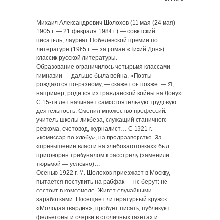
Михаил Александрович Шолохов (11 мая (24 мая)
1905 г. — 21 февраля 1984 г.) — советский
писатель, лауреат Нобелевской премии по
литературе (1965 г. — за роман «Тихий Дон»),
классик русской литературы.
Образование ограничилось четырьмя классами
гимназии — дальше была война. «Поэты
рождаются по-разному, — скажет он позже. — Я,
например, родился из гражданской войны на Дону».
С 15-ти лет начинает самостоятельную трудовую
деятельность. Сменил множество профессий:
учитель школы ликбеза, служащий станичного
ревкома, счетовод, журналист… С 1921 г. —
«комиссар по хлебу», на продразверстке. За
«превышение власти на хлебозаготовках» был
приговорен трибуналом к расстрелу (заменили
тюрьмой — условно)…
Осенью 1922 г. М. Шолохов приезжает в Москву,
пытается поступить на рабфак — не берут: не
состоит в комсомоле. Живет случайными
заработками. Посещает литературный кружок
«Молодая гвардия», пробует писать, публикует
фельетоны и очерки в столичных газетах и