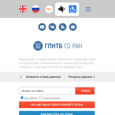
12+
Youtube
ВКонтакте
RSS
E-
mail
подписка
Федеральное государственное бюджетное учреждение науки
Государственная публичная научно-техническая библиотека
Сибирского отделения Российской академии наук
Каталоги и базы данных
Ресурсы удаленного доступа
на сайте
в каталогах
ON-LINE ЗАКАЗ ЭЛЕКТРОННОЙ СТАТЬИ
БИБЛИОТЕКА ИЗ ДОМА