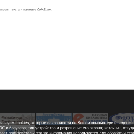
агмент текста и нажмите
Ctrl+Enter
.
ользуем cookies, которые сохраняются на Вашем компьютере (сведения 
ОС и браузера; тип устройства и разрешение его экрана; источник, откуд
вает пользователь; эта же информация используется для обработки ста