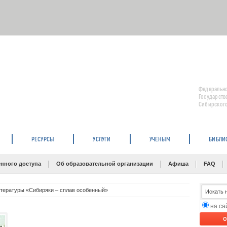
Федерально
Государств
Сибирского
РЕСУРСЫ
УСЛУГИ
УЧЕНЫМ
БИБЛИ
нного доступа
Об образовательной организации
Афиша
FAQ
тературы «Сибиряки – сплав особенный»
на с
O