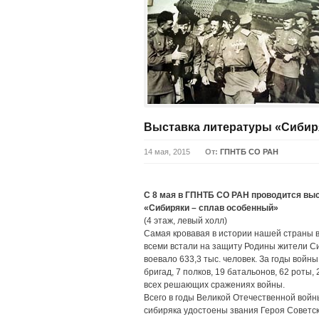
Выставка литературы «Сибир
14 мая, 2015
От:
ГПНТБ СО РАН
С 8 мая в ГПНТБ СО РАН проводится вы
«Сибиряки – сплав особенный»
(4 этаж, левый холл)
Самая кровавая в истории нашей страны 
всеми встали на защиту Родины жители Сиб
воевало 633,3 тыс. человек. За годы войн
бригад, 7 полков, 19 батальонов, 62 роты
всех решающих сражениях войны.
Всего в годы Великой Отечественной войн
сибиряка удостоены звания Героя Советс