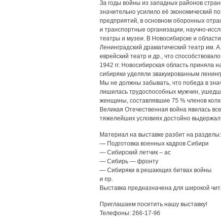
За годы войны из западных районов стран
значительно усилило её экономический пот
предприятий, в основном оборонных отра
и транспортные организации, научно-иссл
театры и музеи. В Новосибирске и области
Ленинградский драматический театр им. А
еврейский театр и др., что способствовал
1942 гг. Новосибирская область приняла 
сибиряки уделяли эвакуированным ленингр
Мы не должны забывать, что победа в зна
лишилась трудоспособных мужчин, ушедши
женщины, составлявшие 75 % членов колх
Великая Отечественная война явилась все
тяжелейших условиях достойно выдержал 
Материал на выставке разбит на разделы:
— Подготовка военных кадров Сибири
— Сибирский летчик – ас
— Сибирь — фронту
— Сибиряки в решающих битвах войны
и пр.
Выставка предназначена для широкой чит
Приглашаем посетить нашу выставку!
Телефоны: 266-17-96