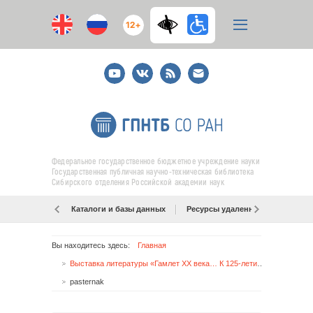
12+
Youtube
ВКонтакте
RSS
E-
mail
подписка
Федеральное государственное бюджетное учреждение науки
Государственная публичная научно-техническая библиотека
Сибирского отделения Российской академии наук
Каталоги и базы данных
Ресурсы удаленного доступа
Вы находитесь здесь:
Главная
Выставка литературы «Гамлет ХХ века… К 125-летию со дня рождения Б. Л. Пастернака»
pasternak