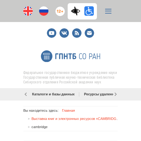
12+
Youtube
ВКонтакте
RSS
E-
mail
подписка
Федеральное государственное бюджетное учреждение науки
Государственная публичная научно-техническая библиотека
Сибирского отделения Российской академии наук
Каталоги и базы данных
Ресурсы удаленного доступа
Вы находитесь здесь:
Главная
Выставка книг и электронных ресурсов «CAMBRIDGE UNIVERSITY PRESS- для науки и образования Сибири»
cambridge