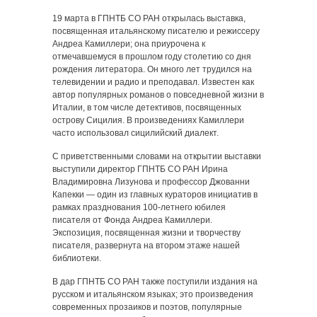
19 марта в ГПНТБ СО РАН открылась выставка,
посвященная итальянскому писателю и режиссеру
Андреа Камиллери; она приурочена к
отмечавшемуся в прошлом году столетию со дня
рождения литератора. Он много лет трудился на
телевидении и радио и преподавал. Известен как
автор популярных романов о повседневной жизни в
Италии, в том числе детективов, посвященных
острову Сицилия. В произведениях Камиллери
часто использовал сицилийский диалект.
С приветственными словами на открытии выставки
выступили директор ГПНТБ СО РАН Ирина
Владимировна Лизунова и профессор Джованни
Капекки — один из главных кураторов инициатив в
рамках празднования 100-летнего юбилея
писателя от Фонда Андреа Камиллери.
Экспозиция, посвященная жизни и творчеству
писателя, развернута на втором этаже нашей
библиотеки.
В дар ГПНТБ СО РАН также поступили издания на
русском и итальянском языках; это произведения
современных прозаиков и поэтов, популярные