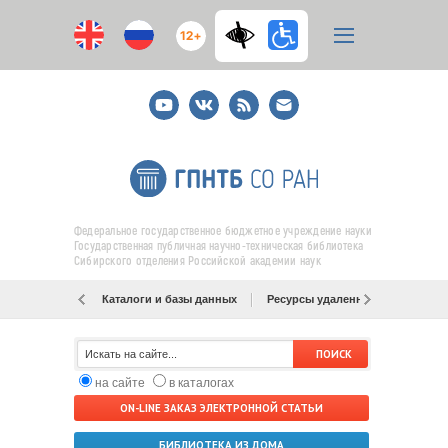
12+
Youtube
ВКонтакте
RSS
E-
mail
подписка
Федеральное государственное бюджетное учреждение науки
Государственная публичная научно-техническая библиотека
Сибирского отделения Российской академии наук
Каталоги и базы данных
Ресурсы удаленного доступа
на сайте
в каталогах
ON-LINE ЗАКАЗ ЭЛЕКТРОННОЙ СТАТЬИ
БИБЛИОТЕКА ИЗ ДОМА