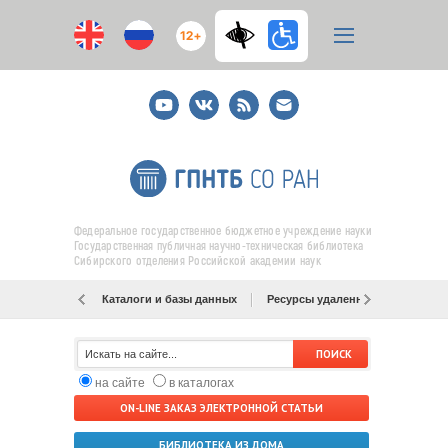
12+
Youtube
ВКонтакте
RSS
E-
mail
подписка
Федеральное государственное бюджетное учреждение науки
Государственная публичная научно-техническая библиотека
Сибирского отделения Российской академии наук
Каталоги и базы данных
Ресурсы удаленного доступа
на сайте
в каталогах
ON-LINE ЗАКАЗ ЭЛЕКТРОННОЙ СТАТЬИ
БИБЛИОТЕКА ИЗ ДОМА