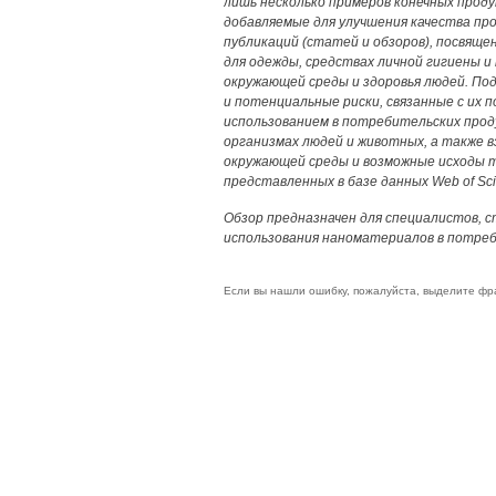
лишь несколько примеров конечных прод
добавляемые для улучшения качества пр
публикаций (статей и обзоров), посвяще
для одежды, средствах личной гигиены и 
окружающей среды и здоровья людей. По
и потенциальные риски, связанные с их
использованием в потребительских прод
организмах людей и животных, а также 
окружающей среды и возможные исходы т
представленных в базе данных Web of Sci
Обзор предназначен для специалистов, 
использования наноматериалов в потреб
Если вы нашли ошибку, пожалуйста, выделите фр