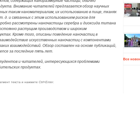
уктов, содержащих наноразмерные частицы, обычно
одукта. Вниманию читателей предлагается обзор научных
нных таким наноматериалам, их использованию в пище, тканях
т. д. и связанных с этим использованием рисков для
дробно рассмотрены наночастицы серебра и диоксида титана
 постоянно растущим производством и широким
уктах. Кроме того, описаны поведение наночастиц в
взаимодействие искусственных наночастиц с компонентами
аких взаимодействий. Обзор составлен на основе публикаций,
ence за последние пять лет.
Все ново
студентов и читателей, интересующихся проблемами
ительских продуктах.
агмент текста и нажмите
Ctrl+Enter
.