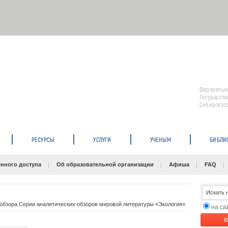
Федерально
Государств
Сибирского
РЕСУРСЫ
УСЛУГИ
УЧЕНЫМ
БИБЛИ
нного доступа
Об образовательной организации
Афиша
FAQ
обзора Серии аналитических обзоров мировой литературы «Экология»
на с
O