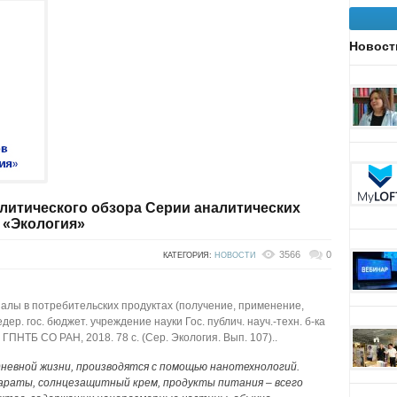
Новост
литического обзора Серии аналитических
 «Экология»
3566
0
КАТЕГОРИЯ:
НОВОСТИ
иалы в потребительских продуктах (получение, применение,
едер. гос. бюджет. учреждение науки Гос. публич. науч.-техн. б-ка
: ГПНТБ СО РАН, 2018. 78 с. (Сер. Экология. Вып. 107)..
дневной жизни, производятся с помощью нанотехнологий.
араты, солнцезащитный крем, продукты питания – всего