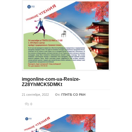
imgonline-com-ua-Resize-
Z28YhMCK5DMKt
21 сентября, 2022
От:
ГПНТБ СО РАН
0