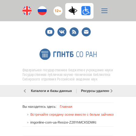
12+
Youtube
ВКонтакте
RSS
E-
mail
подписка
Федеральное государственное бюджетное учреждение науки
Государственная публичная научно-техническая библиотека
Сибирского отделения Российской академии наук
Каталоги и базы данных
Ресурсы удаленного доступа
Вы находитесь здесь:
Главная
Встречайте середину осени вместе с белым зайчиком
imgonline-com-ua-Resize-Z28YhMCK5DMKt