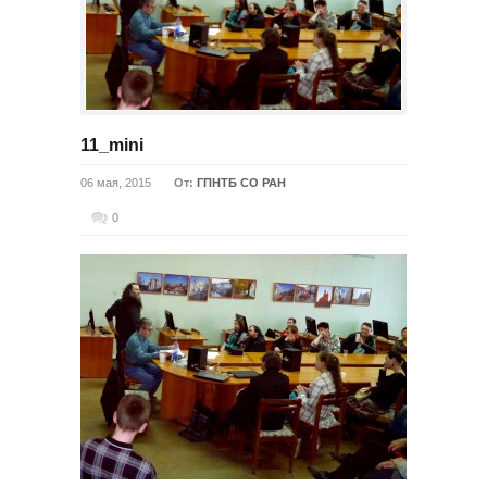
11_mini
06 мая, 2015
От:
ГПНТБ СО РАН
0