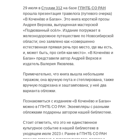
29 июля в
Студии 312
на базе
ГПНТБ СО РАН
прошла презентация травелога (путевого очерка)
«В Коченёво и Баган». Это книга короткой прозы
Андрея Верхова, выпущенная мастерской
«Подкованный осёл». Издание погружает в
железнодорожное путешествие по Новосибирской
области; оно заявлено как «совершенно
естественная прямая речь про место, где мы есть,
и, может быть, про себя-как-место». «В Коченёво и
Баган» представили автор Андрей Верхов и
издатель Валерия Яковлева.
Примечательно, что книга вышла небольшим
тиражом, она вручную гнута и степлирована, также
вручную подрезана и заштампована; у неё два
варианта обложки.
Познакомиться с изданием «В Коченёво и Баган»
можно в ГПНТБ СО РАН. Экземпляры с разными
обложками подарены автором нашей библиотеке.
Стоит отметить, что это не единственное
культурное событие в нашей библиотеке в
уходящем июле 2023 г. Ранее в ГПНТБ СО РАН