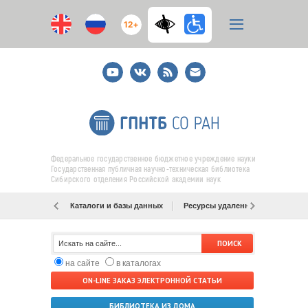
12+
Youtube
ВКонтакте
RSS
E-
mail
подписка
Федеральное государственное бюджетное учреждение науки
Государственная публичная научно-техническая библиотека
Сибирского отделения Российской академии наук
Каталоги и базы данных
Ресурсы удаленного доступа
на сайте
в каталогах
ON-LINE ЗАКАЗ ЭЛЕКТРОННОЙ СТАТЬИ
БИБЛИОТЕКА ИЗ ДОМА