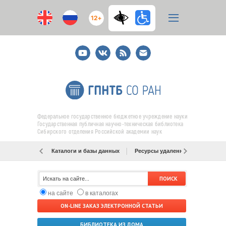
12+
Youtube
ВКонтакте
RSS
E-
mail
подписка
Федеральное государственное бюджетное учреждение науки
Государственная публичная научно-техническая библиотека
Сибирского отделения Российской академии наук
Каталоги и базы данных
Ресурсы удаленного доступа
на сайте
в каталогах
ON-LINE ЗАКАЗ ЭЛЕКТРОННОЙ СТАТЬИ
БИБЛИОТЕКА ИЗ ДОМА