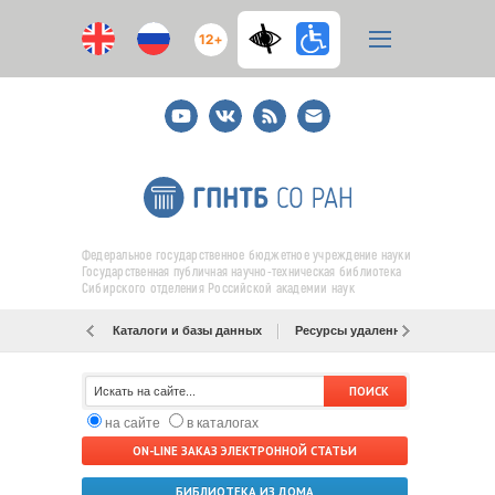
12+
Youtube
ВКонтакте
RSS
E-
mail
подписка
Федеральное государственное бюджетное учреждение науки
Государственная публичная научно-техническая библиотека
Сибирского отделения Российской академии наук
Каталоги и базы данных
Ресурсы удаленного доступа
на сайте
в каталогах
ON-LINE ЗАКАЗ ЭЛЕКТРОННОЙ СТАТЬИ
БИБЛИОТЕКА ИЗ ДОМА