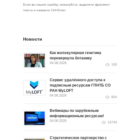
Если вы нашли ошибку, пожалуйста, выделите фрагмент
текста и нажмите
Ctrl+Enter
.
Новости
Как молекулярная генетика
перевернула ботанику
04.08.2026
169
Сервис удалённого доступа к
подписным ресурсам ГПНТБ СО
РАН MyLOFT
04.08.2026
804
Вебинары по зарубежным
информационным ресурсам!
04.08.2026
19749
Стратегическое партнерство с