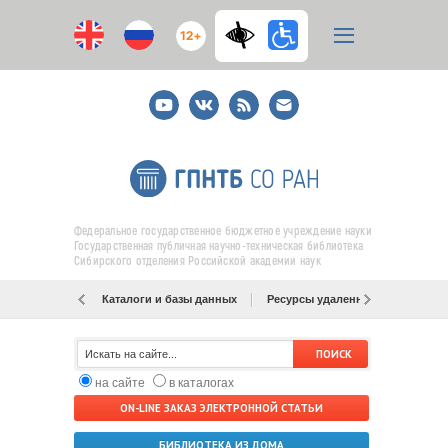
12+
Youtube
ВКонтакте
RSS
E-
mail
подписка
Федеральное государственное бюджетное учреждение науки
Государственная публичная научно-техническая библиотека
Сибирского отделения Российской академии наук
Каталоги и базы данных
Ресурсы удаленного доступа
на сайте
в каталогах
ON-LINE ЗАКАЗ ЭЛЕКТРОННОЙ СТАТЬИ
БИБЛИОТЕКА ИЗ ДОМА