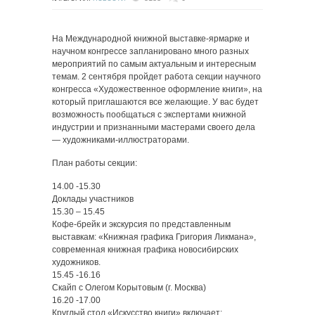
На Международной книжной выставке-ярмарке и
научном конгрессе запланировано много разных
мероприятий по самым актуальным и интересным
темам. 2 сентября пройдет работа секции научного
конгресса «Художественное оформление книги», на
который приглашаются все желающие. У вас будет
возможность пообщаться с экспертами книжной
индустрии и признанными мастерами своего дела
— художниками-иллюстраторами.
План работы секции:
14.00 -15.30
Доклады участников
15.30 – 15.45
Кофе-брейк и экскурсия по представленным
выставкам: «Книжная графика Григория Ликмана»,
современная книжная графика новосибирских
художников.
15.45 -16.16
Скайп с Олегом Корытовым (г. Москва)
16.20 -17.00
Круглый стол «Искусство книги» включает: