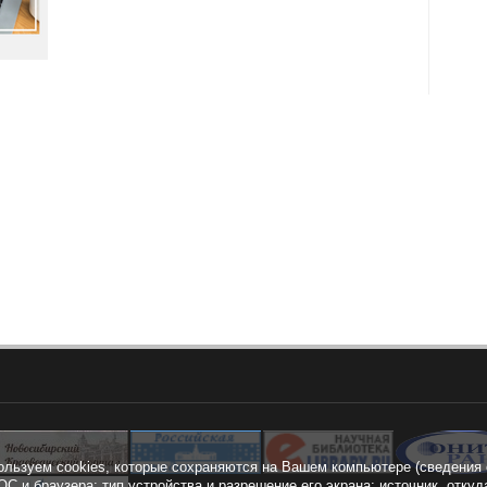
ользуем cookies, которые сохраняются на Вашем компьютере (сведения 
ОС и браузера; тип устройства и разрешение его экрана; источник, откуд