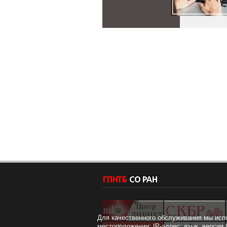
Для качественного обслуживания мы исп
местоположении; IP-адрес; язык, версия 