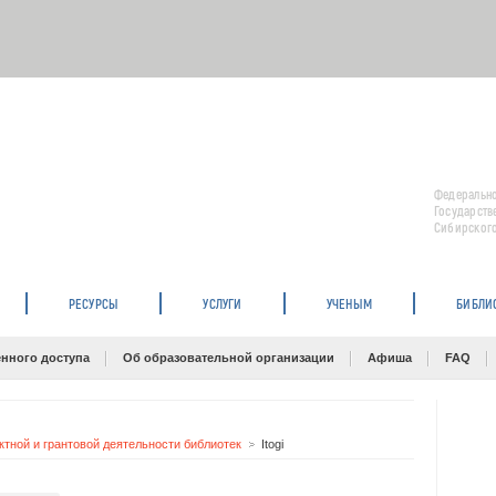
Федерально
Государств
Сибирского
РЕСУРСЫ
УСЛУГИ
УЧЕНЫМ
БИБЛИ
нного доступа
Об образовательной организации
Афиша
FAQ
тной и грантовой деятельности библиотек
Itogi